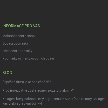
á
p
a
t
í
INFORMACE PRO VÁS
Maloobchodní e-shop
Dodací podmínky
Obchodní podmínky
Podmínky ochrany osobních údajů
BLOG
Úspěšná firma jako společné dítě
Proč je nezbytné dostatečné množství vlákniny?
Kolagen, který nakopne celý organismus? Superfood Beauty Collagen
vás překvapí svými účinky!