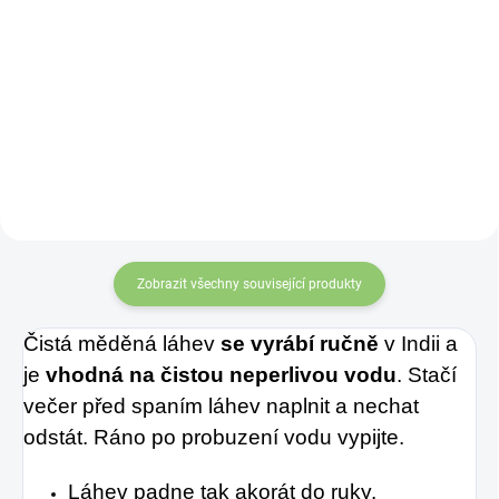
Měděná láhev na
Měděná láhev na
vodu, zvaná také
vodu, zvaná také
Tamra Jal je
Tamra Jal je
oblíbeným
oblíbeným
ájurvédským
ájurvédským
pomocníkem
pro
pomocníkem
pro
vyrovnání pH vody,
vyrovnání pH vody,
stačí nechat
stačí nechat
neperlivou vodu v
neperlivou vodu v
Zobrazit všechny související produkty
nádobě odstát
nádobě odstát
Čistá měděná láhev
se vyrábí ručně
v Indii a
několik hodin, vypít a
několik hodin, vypít a
je
vhodná na čistou neperlivou vodu
. Stačí
čerpat tak z
čerpat tak z
večer před spaním láhev naplnit a nechat
obohacujících
obohacujících
odstát. Ráno po probuzení vodu vypijte.
vlastností mědi.
vlastností mědi.
Láhev padne tak akorát do ruky.