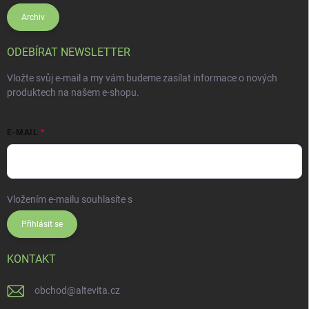
Archiv
ODEBÍRAT NEWSLETTER
Vložte svůj e-mail a my vám budeme zasílat informace o nových
produktech na našem e-shopu.
E-MAIL
Vložením e-mailu souhlasíte s
podmínkami ochrany osobních údajů
Přihlásit se
KONTAKT
obchod
@
altevita.cz