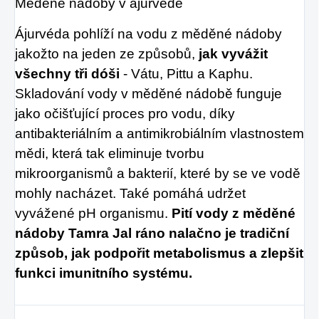
Měděné nádoby v ájurvédě
Ájurvéda pohlíží na vodu z měděné nádoby
jakožto na jeden ze způsobů,
jak vyvážit
všechny tři dóši
- Vátu, Pittu a Kaphu.
Skladování vody v měděné nádobě funguje
jako očišťující proces pro vodu, díky
antibakteriálním a antimikrobiálním vlastnostem
mědi, která tak eliminuje tvorbu
mikroorganismů a bakterií, které by se ve vodě
mohly nacházet. Také pomáhá udržet
vyvážené pH organismu.
Pití vody z měděné
nádoby Tamra Jal ráno nalačno je tradiční
způsob, jak podpořit metabolismus a zlepšit
funkci imunitního systému.