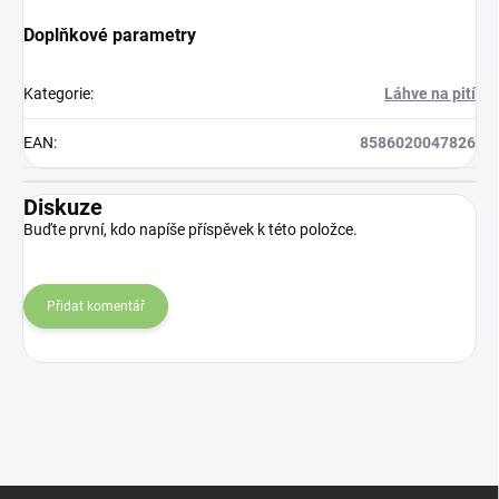
Doplňkové parametry
Kategorie
:
Láhve na pití
EAN
:
8586020047826
Diskuze
Buďte první, kdo napíše příspěvek k této položce.
Přidat komentář
Z