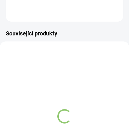
DETAILNÍ INFORMACE
ZEPTAT SE
HLÍDAT
Související produkty
19326
19325
VYPRODÁNO
VYPRODÁNO
Nature's Own Měděná
Nature's Own Měděná
láhev na vodu vzor
láhev na vodu vzor
Tepaný střed, 950 ml
Gravírovaný, 950 ml
Detail
Detail