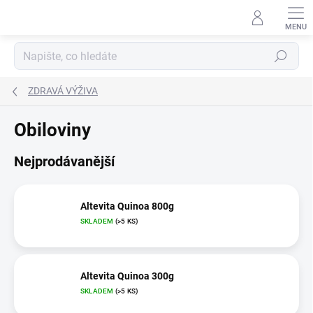
Přejít
na
obsah
Hledat
ZDRAVÁ VÝŽIVA
Obiloviny
Nejprodávanější
Altevita Quinoa 800g
SKLADEM
(>5 KS)
Altevita Quinoa 300g
SKLADEM
(>5 KS)