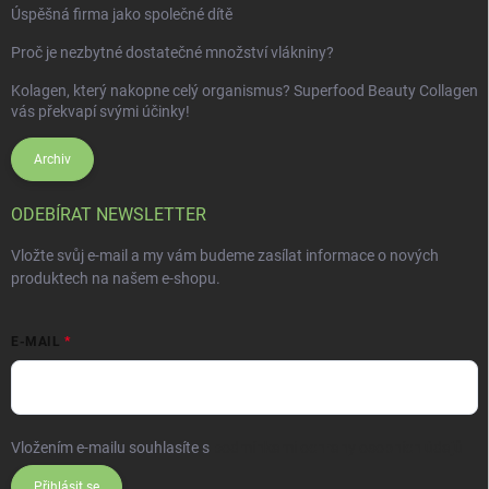
Úspěšná firma jako společné dítě
Proč je nezbytné dostatečné množství vlákniny?
Kolagen, který nakopne celý organismus? Superfood Beauty Collagen
vás překvapí svými účinky!
Archiv
ODEBÍRAT NEWSLETTER
Vložte svůj e-mail a my vám budeme zasílat informace o nových
produktech na našem e-shopu.
E-MAIL
Vložením e-mailu souhlasíte s
podmínkami ochrany osobních údajů
Přihlásit se