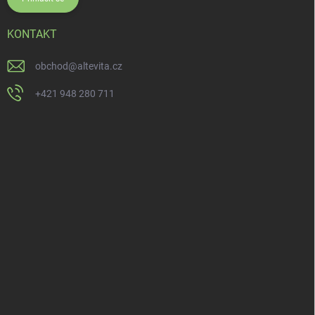
KONTAKT
obchod
@
altevita.cz
+421 948 280 711