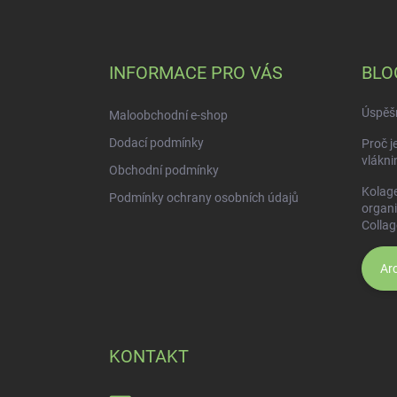
Z
á
p
a
INFORMACE PRO VÁS
BLO
t
í
Úspěšn
Maloobchodní e-shop
Dodací podmínky
Proč j
vlákni
Obchodní podmínky
Kolage
Podmínky ochrany osobních údajů
organ
Collag
Arc
KONTAKT