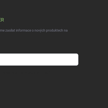
ER
eme zasílat informace o nových produktech na
dmínkami ochrany osobních údajů