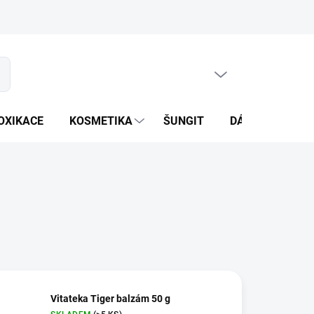
PRÁZDNÝ KOŠÍK
at
NÁKUPNÍ
KOŠÍK
OXIKACE
KOSMETIKA
ŠUNGIT
DÁRKOVÝ SORT
Vitateka Tiger balzám 50 g