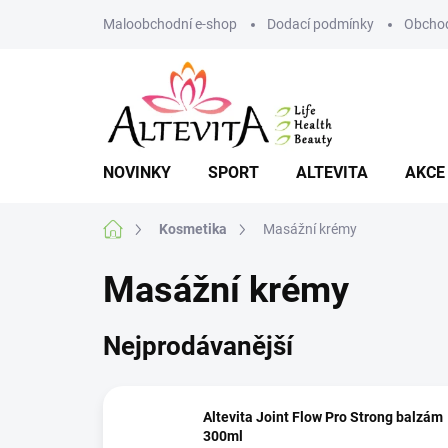
Přejít
Maloobchodní e-shop
Dodací podmínky
Obchod
na
obsah
NOVINKY
SPORT
ALTEVITA
AKCE
Domů
Kosmetika
Masážní krémy
Masážní krémy
Nejprodávanější
Altevita Joint Flow Pro Strong balzám
300ml