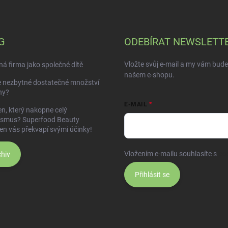
y
v
ý
p
G
ODEBÍRAT NEWSLETT
i
s
u
Vložte svůj e-mail a my vám bud
á firma jako společné dítě
našem e-shopu.
e nezbytné dostatečné množství
ny?
E-MAIL
n, který nakopne celý
ismus? Superfood Beauty
en vás překvapí svými účinky!
Vložením e-mailu souhlasíte s
po
hiv
Přihlásit se