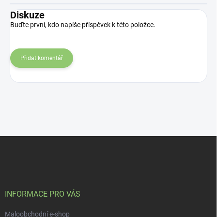
Diskuze
Buďte první, kdo napíše příspěvek k této položce.
Přidat komentář
Z
á
p
a
t
í
INFORMACE PRO VÁS
Maloobchodní e-shop