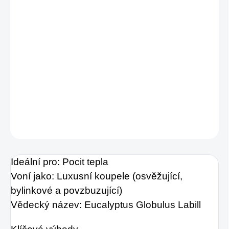
své okolí. V noci si prádlo a polštáře lehce
zaroste, abyste se uvolnili a připravili se na
klidný noční spánek. Při vdechování jemné
vůně se uvolněte a zažijte pocit klidu a pohody.
Citronová tráva je známá svými povznášejícími
a čistícími účinky.
DETAILNÍ INFORMACE
ZEPTAT SE
HLÍDAT
Ideální pro: Pocit tepla
Voní jako: Luxusní koupele (osvěžující,
bylinkové a povzbuzující)
Vědecký název: Eucalyptus Globulus Labill