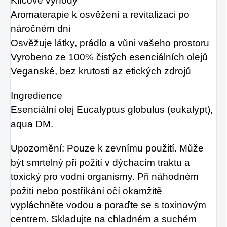
Klíčové výhody
Aromaterapie k osvěžení a revitalizaci po
náročném dni
Osvěžuje látky, prádlo a vůni vašeho prostoru
Vyrobeno ze 100% čistých esenciálních olejů
Veganské, bez krutosti az etických zdrojů
Ingredience
Esenciální olej Eucalyptus globulus (eukalypt),
aqua DM.
Upozornění: Pouze k zevnímu použití. Může
být smrtelný při požití v dýchacím traktu a
toxický pro vodní organismy. Při náhodném
požití nebo postříkání očí okamžitě
vypláchněte vodou a poraďte se s toxinovým
centrem. Skladujte na chladném a suchém