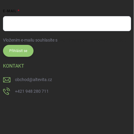
E-MAIL
Vložením e-mailu souhlasíte s
podmínkami ochrany osobních údajů
Přihlásit se
KONTAKT
obchod
@
altevita.cz
+421 948 280 711