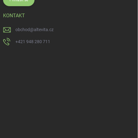
Přihlásit se
KONTAKT
obchod
@
altevita.cz
+421 948 280 711