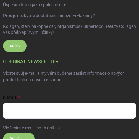
Úspěšná firma jako společné dítě
Proč je nezbytné dostatečné množství vlákniny?
Kolagen, který nakopne celý organismus? Superfood Beauty Collagen
vás překvapí svými účinky!
Archiv
ODEBÍRAT NEWSLETTER
Vložte svůj e-mail a my vám budeme zasílat informace o nových
produktech na našem e-shopu.
E-MAIL
Vložením e-mailu souhlasíte s
podmínkami ochrany osobních údajů