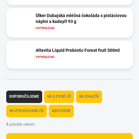
Ülker Dubajská mléčná čokoláda s pistáciovou
náplní a kadayif 93 g
VYPRODÁNO
Altevita Liquid Probiotic Forest fruit 500ml
VYPRODÁNO
Ř
a
DOPORUČUJEME
NEJLEVNĚJŠÍ
NEJDRAŽŠÍ
z
e
NEJPRODÁVANĚJŠÍ
ABECEDNĚ
n
í
5
položek celkem
p
r