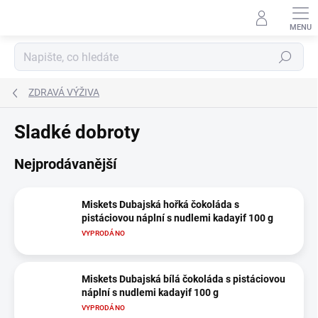
Přejít
na
obsah
Hledat
ZDRAVÁ VÝŽIVA
Sladké dobroty
Nejprodávanější
Miskets Dubajská hořká čokoláda s
pistáciovou náplní s nudlemi kadayif 100 g
VYPRODÁNO
Miskets Dubajská bílá čokoláda s pistáciovou
náplní s nudlemi kadayif 100 g
VYPRODÁNO