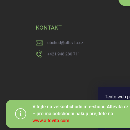
KONTAKT
obchod
@
altevita.cz
+421 948 280 711
Tento web p
procházením
Vítejte na velkoobchodním e-shopu Altevita.cz
jejich použí
– pro maloobchodní nákup přejděte na
www.altevita.com
Nastaven
Copyright 2026
Altevita.cz - 100% esenciální přírodní ol