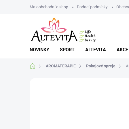
Přejít
Maloobchodní e-shop
Dodací podmínky
Obchod
na
obsah
NOVINKY
SPORT
ALTEVITA
AKCE
Domů
AROMATERAPIE
Pokojové spreje
A
Neohodnoceno
Podrobnosti hodnoce