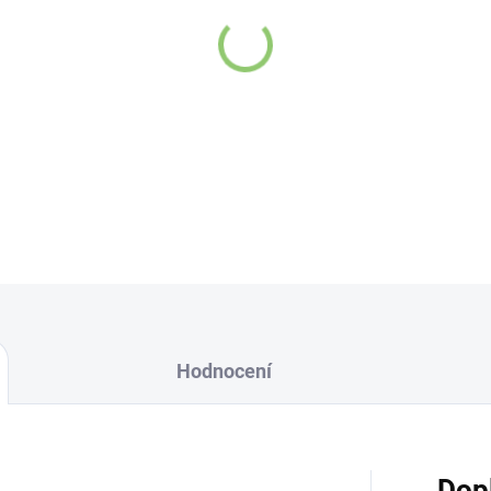
okolí. V noci si prádlo 
uvolnili a připravili se
jemné vůně se uvolněte 
Citronová tráva je znám
účinky.
DETAILNÍ INFORMACE
Hodnocení
Dop