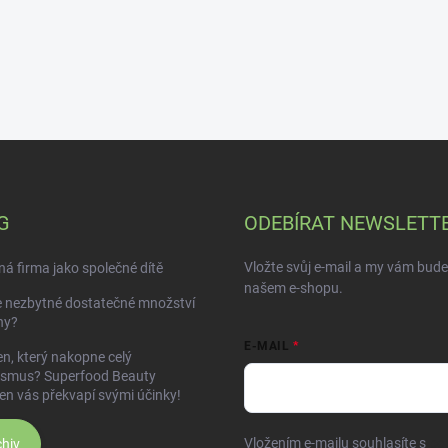
G
ODEBÍRAT NEWSLETT
Vložte svůj e-mail a my vám bud
á firma jako společné dítě
našem e-shopu.
e nezbytné dostatečné množství
ny?
E-MAIL
n, který nakopne celý
ismus? Superfood Beauty
en vás překvapí svými účinky!
Vložením e-mailu souhlasíte s
po
hiv