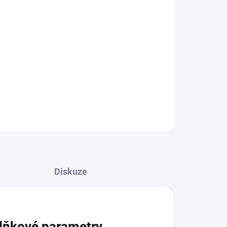
a polštáře lehce zaroste, abyste se
 na klidný noční spánek. Při vdechování
a zažijte pocit klidu a pohody.
á svými povznášejícími a čistícími
ZEPTAT SE
HLÍDAT
Diskuze
lňkové parametry