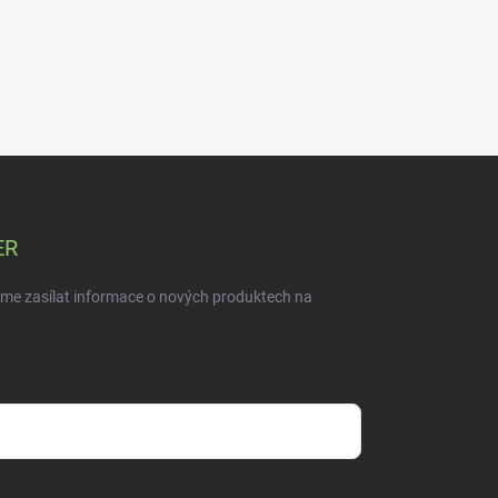
ER
eme zasílat informace o nových produktech na
dmínkami ochrany osobních údajů