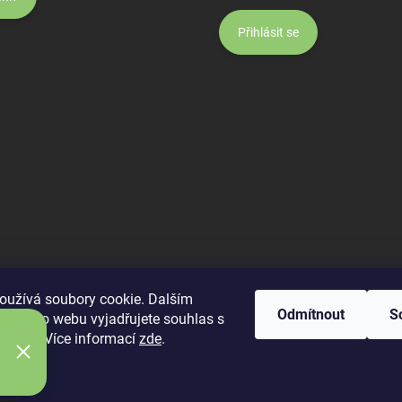
Přihlásit se
oužívá soubory cookie. Dalším
Odmítnout
S
 tohoto webu vyjadřujete souhlas s
Maloobchodní e-shop
váním.. Více informací
zde
.
í
eje a BIO potraviny od Altevita
. Všechna práva vyhrazena.