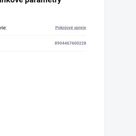
rie
:
Pokojové spreje
8904467600228