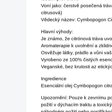
Voní jako: čerstvě posečená tráva
citrusová)
Vědecký název: Cymbopogon Cit
Hlavní výhody:
Je známo, že citrónová tráva uvo
Aromaterapie k uvolnění a zklidn
Osvěžuje látky, prádlo a vůni va
Vyrobeno ze 100% čistých esenci
Veganské, bez krutosti az etický
Ingredience
Esenciální olej Cymbopogon citra
Upozornění: Pouze k zevnímu pou
požití v dýchacím traktu a toxick
náhodném požití nebo postříkání