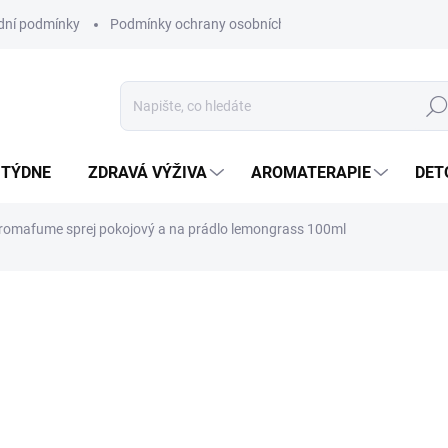
ní podmínky
Podmínky ochrany osobních údajů
Hled
 TÝDNE
ZDRAVÁ VÝŽIVA
AROMATERAPIE
DET
romafume sprej pokojový a na prádlo lemongrass 100ml
ní
ZNAČKA:
AROMAFUME
SKLADEM
(>5 KS)
MŮŽEME DORUČIT DO:
7.8.20
Začleňte spreje na prá
rutiny péče o sebe, ab
nastříkejte svůj obytný 