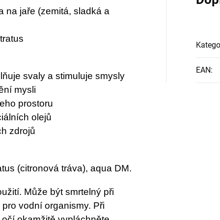
 na jaře (zemitá, sladká a
ratus
Katego
EAN
:
lňuje svaly a stimuluje smysly
ění mysli
šeho prostoru
álních olejů
ch zdrojů
tus (citronová tráva), aqua DM.
žití. Může být smrtelný při
ý pro vodní organismy. Při
 očí okamžitě vypláchněte