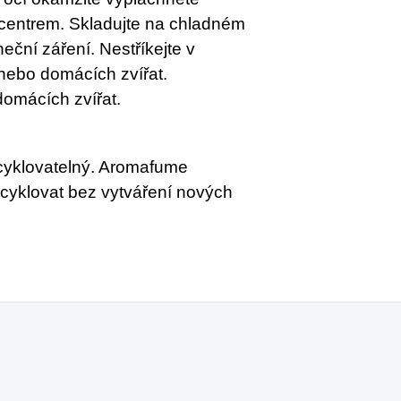
centrem. Skladujte na chladném
ční záření. Nestříkejte v
 nebo domácích zvířat.
omácích zvířat.
cyklovatelný. Aromafume
 recyklovat bez vytváření nových