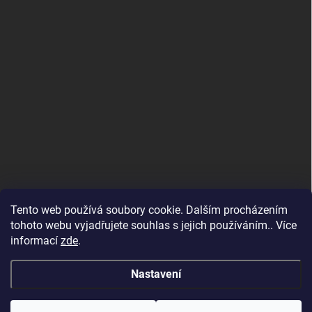
Tento web používá soubory cookie. Dalším procházením
tohoto webu vyjadřujete souhlas s jejich používáním.. Více
informací
zde
.
Maloobchodní e-shop
Nastavení
Copyright 2026
Altevita.cz - 100% esenciální přírodní oleje a BIO potraviny