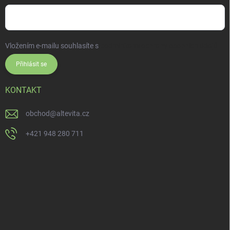
Vložením e-mailu souhlasíte s
podmínkami ochrany osobních údajů
Přihlásit se
KONTAKT
obchod
@
altevita.cz
+421 948 280 711