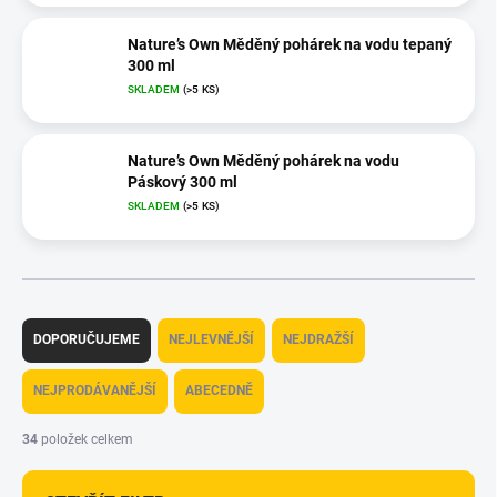
Nature’s Own Měděný pohárek na vodu tepaný
300 ml
SKLADEM
(>5 KS)
Nature’s Own Měděný pohárek na vodu
Páskový 300 ml
SKLADEM
(>5 KS)
Ř
a
DOPORUČUJEME
NEJLEVNĚJŠÍ
NEJDRAŽŠÍ
z
e
NEJPRODÁVANĚJŠÍ
ABECEDNĚ
n
í
34
položek celkem
p
r