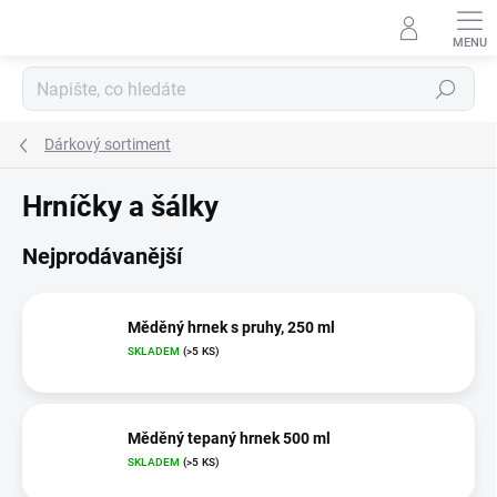
Přejít
na
obsah
Hledat
Dárkový sortiment
Hrníčky a šálky
Nejprodávanější
Měděný hrnek s pruhy, 250 ml
SKLADEM
(>5 KS)
Měděný tepaný hrnek 500 ml
SKLADEM
(>5 KS)