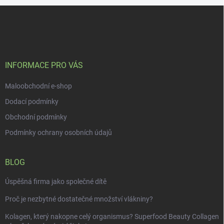
Z
á
p
a
t
í
INFORMACE PRO VÁS
Maloobchodní e-shop
Dodací podmínky
Obchodní podmínky
Podmínky ochrany osobních údajů
BLOG
Úspěšná firma jako společné dítě
Proč je nezbytné dostatečné množství vlákniny?
Kolagen, který nakopne celý organismus? Superfood Beauty Collagen