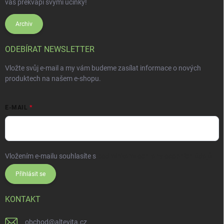
vás překvapí svými účinky!
Archiv
ODEBÍRAT NEWSLETTER
Vložte svůj e-mail a my vám budeme zasílat informace o nových
produktech na našem e-shopu.
E-MAIL
Vložením e-mailu souhlasíte s
podmínkami ochrany osobních údajů
Přihlásit se
KONTAKT
obchod
@
altevita.cz