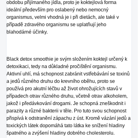
obdobu přijímaného jídla, proto je koktejlová forma
ideální především pro oslabený nebo nemocný
organismus, velmi vhodná je i při dietách, ale také v
případě zdravého organismu se uplatňují jeho
blahodárné účinky.
Black detox smoothie je svým složením koktejl určený k
detoxikaci, tedy na důkladné pročištění organismu.
Aktivní uhlí, má schopnost zabránit vstřebávání se toxinů
a jedů různého druhu do krevního oběhu, proto se
používá pro akutní léčbu až život ohrožujících stavů v
případech otrav různého druhu, včetně otrav alkoholem,
jakož i předávkování drogami. Je schopná zneškodnit i
parazity a různé bakterii v těle. Pro tuto svou schopnost
přispívá k odstranění zápachu z úst. Kromě vázání jedů a
toxických látek dopomáhá tato látka ke snížení hladiny
špatného a zvýšení hladiny dobrého cholesterolu.