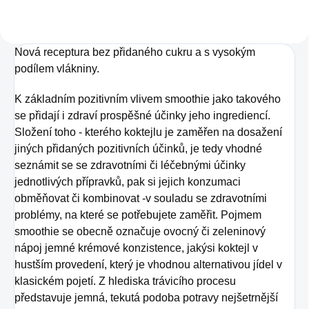
kombinací těch
nejhodnotnějších a
Nová receptura bez přidaného cukru a s vysokým
nejcennějších plodů.
podílem vlákniny.
K základním pozitivním vlivem smoothie jako takového
se přidají i zdraví prospěšné účinky jeho ingrediencí.
Složení toho - kterého koktejlu je zaměřen na dosažení
jiných přidaných pozitivních účinků, je tedy vhodné
seznámit se se zdravotními či léčebnými účinky
jednotlivých přípravků, pak si jejich konzumaci
obměňovat či kombinovat -v souladu se zdravotními
problémy, na které se potřebujete zaměřit. Pojmem
smoothie se obecně označuje ovocný či zeleninový
nápoj jemné krémové konzistence, jakýsi koktejl v
hustším provedení, který je vhodnou alternativou jídel v
klasickém pojetí. Z hlediska trávicího procesu
představuje jemná, tekutá podoba potravy nejšetrnější