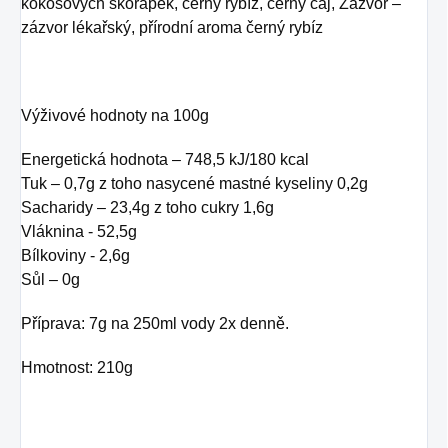
kokosových skořápek, černý rybíz, černý čaj, Zázvor –
zázvor lékařský, přírodní aroma černý rybíz
Výživové hodnoty na 100g
Energetická hodnota – 748,5 kJ/180 kcal
Tuk – 0,7g z toho nasycené mastné kyseliny 0,2g
Sacharidy – 23,4g z toho cukry 1,6g
Vláknina - 52,5g
Bílkoviny - 2,6g
Sůl – 0g
Příprava: 7g na 250ml vody 2x denně.
Hmotnost: 210g