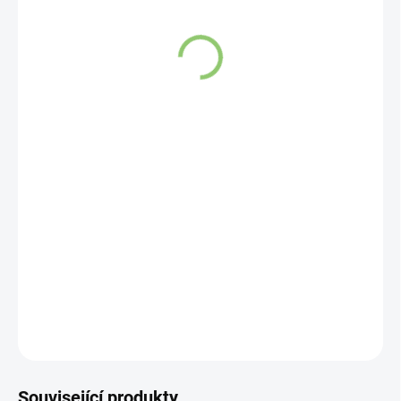
VYPRODÁNO
Black detox smoothie je svým složením koktejl určený k
detoxikaci, tedy na důkladné pročištění organismu.
DETAILNÍ INFORMACE
ZEPTAT SE
HLÍDAT
Související produkty