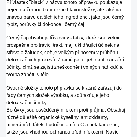
Přívlastek "black" v názvu tohoto přípravku poukazuje
nejen na černou barvu jeho hlavní složky, ale také na
tmavou barvu dalších jeho ingrediencí, jako jsou černý
rybíz, borůvky či dokonce i černý čaj.
Černý čaj obsahuje třísloviny - látky, které jsou velmi
prospěšné pro trávicí trakt, mají uklidňující účinek na
střeva a žaludek, což je velkým přínosem v průběhu
detoxikačních procesů. Známé jsou i jeho antioxidační
účinky, čímž se zajistí zneškodnění volných radikálů a
tvorba zánětů v těle.
Ovocné složky tohoto přípravku se krásně zařazují do
řady černých složek výrobku, a zdůrazňuje jeho
detoxikační účinky.
Borůvky jsou osvědčeným lékem proti průjmu. Obsahují
různé důležité organické kyseliny, antioxidanty,
minerálních látek, hodně vitamínu C a betakarotenu,
takže jsou vhodnou ochranou před infekcemi. Navíc