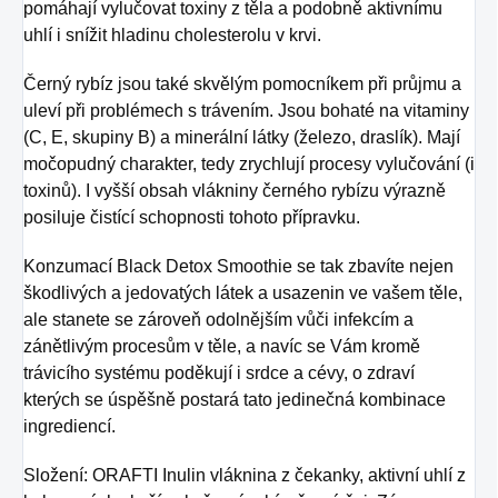
pomáhají vylučovat toxiny z těla a podobně aktivnímu
uhlí i snížit hladinu cholesterolu v krvi.
Černý rybíz jsou také skvělým pomocníkem při průjmu a
uleví při problémech s trávením. Jsou bohaté na vitaminy
(C, E, skupiny B) a minerální látky (železo, draslík). Mají
močopudný charakter, tedy zrychlují procesy vylučování (i
toxinů). I vyšší obsah vlákniny černého rybízu výrazně
posiluje čistící schopnosti tohoto přípravku.
Konzumací Black Detox Smoothie se tak zbavíte nejen
škodlivých a jedovatých látek a usazenin ve vašem těle,
ale stanete se zároveň odolnějším vůči infekcím a
zánětlivým procesům v těle, a navíc se Vám kromě
trávicího systému poděkují i ​​srdce a cévy, o zdraví
kterých se úspěšně postará tato jedinečná kombinace
ingrediencí.
Složení: ORAFTI Inulin vláknina z čekanky, aktivní uhlí z