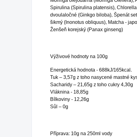
Moringa olejodárná (Moringa Oleifera), A
Spirulina (Spirulina platensis), Chlorella
dvoulaločné (Ginkgo biloba), Špenát se
šikmý (Inonotus obliquus), Matcha - jap
Ženšeň korejský (Panax ginseng)
Výživové hodnoty na 100g
Energetická hodnota - 688kJ/165kcal.
Tuk – 3,57g z toho nasycené mastné kys
Sacharidy – 21,65g z toho cukry 4,30g
Vláknina - 18,85g
Bílkoviny - 12,26g
Sůl – 0g
Příprava: 10g na 250ml vody