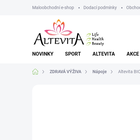
Přejít
Maloobchodní e-shop
Dodací podmínky
Obchod
na
obsah
NOVINKY
SPORT
ALTEVITA
AKCE
Domů
ZDRAVÁ VÝŽIVA
Nápoje
Altevita B
Neohodnoceno
Podrobnosti hodnoce