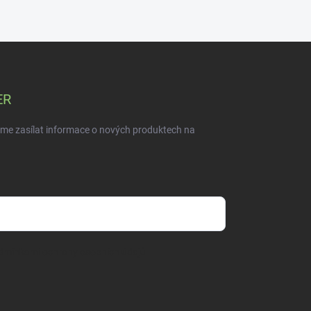
ER
eme zasílat informace o nových produktech na
dmínkami ochrany osobních údajů