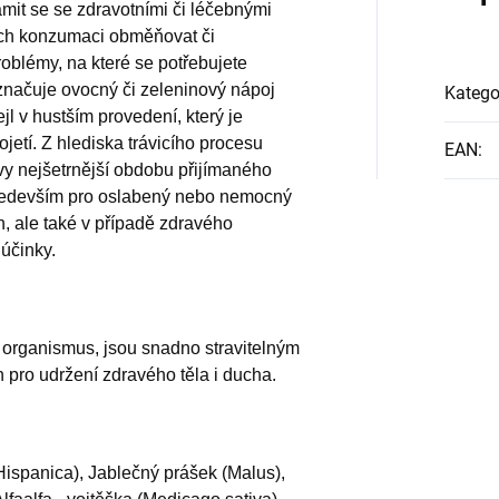
ámit se se zdravotními či léčebnými
ejich konzumaci obměňovat či
oblémy, na které se potřebujete
načuje ovocný či zeleninový nápoj
Katego
l v hustším provedení, který je
ojetí. Z hlediska trávicího procesu
EAN
:
vy nejšetrnější obdobu přijímaného
í především pro oslabený nebo nemocný
h, ale také v případě zdravého
účinky.
jí organismus, jsou snadno stravitelným
n pro udržení zdravého těla i ducha.
Hispanica), Jablečný prášek (Malus),