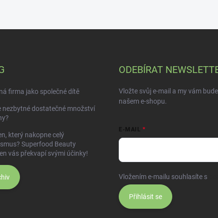
G
ODEBÍRAT NEWSLETT
Vložte svůj e-mail a my vám bud
á firma jako společné dítě
našem e-shopu.
e nezbytné dostatečné množství
ny?
E-MAIL
n, který nakopne celý
ismus? Superfood Beauty
en vás překvapí svými účinky!
Vložením e-mailu souhlasíte s
po
hiv
Přihlásit se