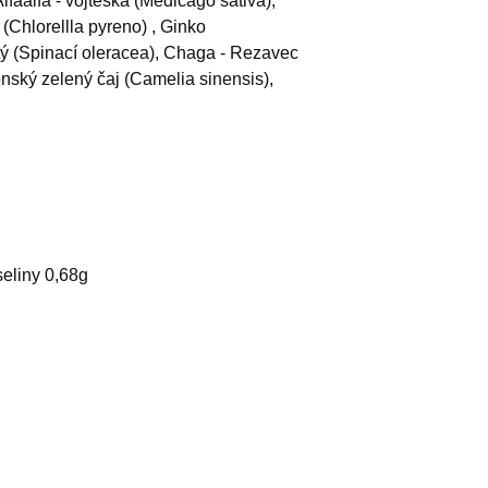
lfaalfa - vojtěška (Medicago sativa),
 (Chlorellla pyreno) , Ginko
tý (Spinací oleracea), Chaga - Rezavec
onský zelený čaj (Camelia sinensis),
eliny 0,68g