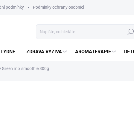
ní podmínky
Podmínky ochrany osobních údajů
Hled
 TÝDNE
ZDRAVÁ VÝŽIVA
AROMATERAPIE
DET
IO Green mix smoothie 300g
ní
ZNAČKA:
ALTEVITA
VYPRODÁNO
K základním pozitivním vlivem
prospěšné účinky jeho ingred
DETAILNÍ INFORMACE