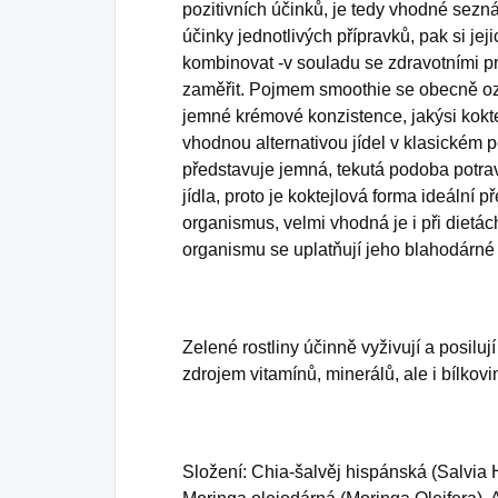
pozitivních účinků, je tedy vhodné sezn
účinky jednotlivých přípravků, pak si j
kombinovat -v souladu se zdravotními pr
zaměřit. Pojmem smoothie se obecně oz
jemné krémové konzistence, jakýsi koktej
vhodnou alternativou jídel v klasickém p
představuje jemná, tekutá podoba potra
jídla, proto je koktejlová forma ideáln
organismus, velmi vhodná je i při dietác
organismu se uplatňují jeho blahodárné 
Zelené rostliny účinně vyživují a posilu
zdrojem vitamínů, minerálů, ale i bílkovi
Složení: Chia-šalvěj hispánská (Salvia 