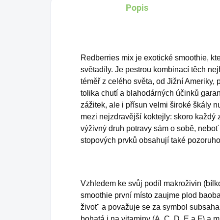
Popis
Redberries mix je exotické smoothie, kte
světadíly. Je pestrou kombinací těch ne
téměř z celého světa, od Jižní Ameriky,
tolika chutí a blahodárných účinků gara
zážitek, ale i přísun velmi široké škály n
mezi nejzdravější koktejly: skoro každ
výživný druh potravy sám o sobě, neboť
stopových prvků obsahují také pozoruho
Vzhledem ke svůj podíl makroživin (bílko
smoothie první místo zaujme plod baoba
život" a považuje se za symbol subsaha
bohatá i na vitaminy (A, C, D, E a F) a m