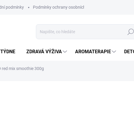
ní podmínky
Podmínky ochrany osobních údajů
Hled
 TÝDNE
ZDRAVÁ VÝŽIVA
AROMATERAPIE
DET
IO red mix smoothie 300g
ní
ZNAČKA:
ALTEVITA
VYPRODÁNO
Redberries mix je exotické s
světadíly. Je pestrou kombin
DETAILNÍ INFORMACE