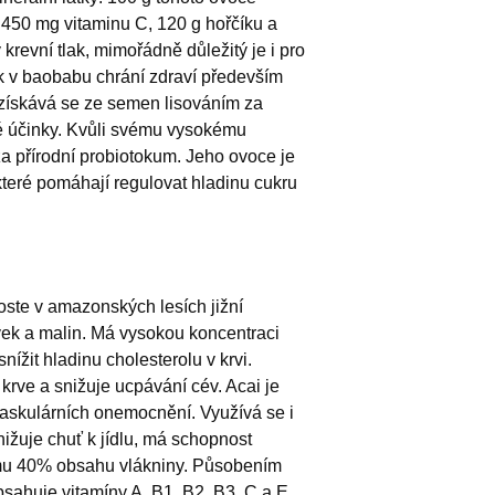
450 mg vitaminu C, 120 g hořčíku a
krevní tlak, mimořádně důležitý je i pro
k v baobabu chrání zdraví především
(získává se ze semen lisováním za
é účinky. Kvůli svému vysokému
 přírodní probiotokum. Jeho ovoce je
teré pomáhají regulovat hladinu cukru
roste v amazonských lesích jižní
ek a malin. Má vysokou koncentraci
ížit hladinu cholesterolu v krvi.
krve a snižuje ucpávání cév. Acai je
vaskulárních onemocnění. Využívá se i
nižuje chuť k jídlu, má schopnost
vému 40% obsahu vlákniny. Působením
bsahuje vitamíny A, B1, B2, B3, C a E.