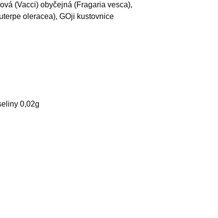
ová (Vacci) obyčejná (Fragaria vesca),
uterpe oleracea), GOji kustovnice
eliny 0,02g