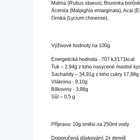
Malina (Rubus idaeus), Brusinka borůvk
Acerola (Malpighia emarginata), Acai (E
čínská (Lycium chinense).
Výživové hodnoty na 100g
Energetická hodnota - 707 kJ/171kcal
Tuk – 2,94g z toho nasycené mastné kys
Sacharidy – 34,91g z toho cukry 17,98g
Vláknina - 9,10g
Bílkoviny - 3,98g
Sůl – 0,5 g
Příprava: 10g směsi na 250ml vody
Doporučená dávkování: 2x denně