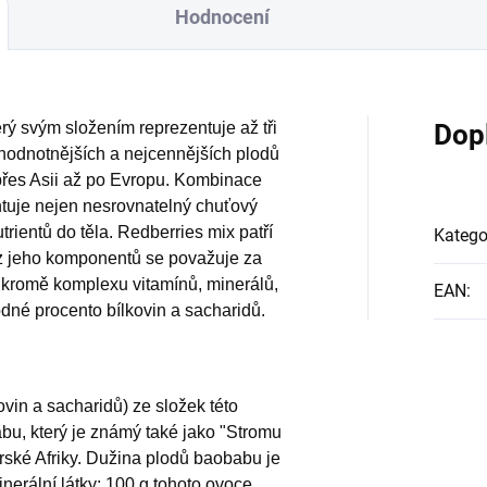
Hodnocení
rý svým složením reprezentuje až tři
Dop
jhodnotnějších a nejcennějších plodů
 přes Asii až po Evropu. Kombinace
ntuje nejen nesrovnatelný chuťový
utrientů do těla. Redberries mix patří
Katego
ý z jeho komponentů se považuje za
 kromě komplexu vitamínů, minerálů,
EAN
:
dné procento bílkovin a sacharidů.
vin a sacharidů) ze složek této
bu, který je známý také jako "Stromu
rské Afriky. Dužina plodů baobabu je
inerální látky: 100 g tohoto ovoce