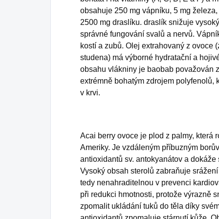
obsahuje 250 mg vápníku, 5 mg železa, 
2500 mg draslíku. draslík snižuje vysoký 
správné fungování svalů a nervů. Vápní
kostí a zubů. Olej extrahovaný z ovoce 
studena) má výborné hydratační a hojiv
obsahu vlákniny je baobab považován za
extrémně bohatým zdrojem polyfenolů, k
v krvi.
Acai berry ovoce je plod z palmy, která 
Ameriky. Je vzdáleným příbuzným borův
antioxidantů sv. antokyanátov a dokáže sn
Vysoký obsah sterolů zabraňuje srážení 
tedy nenahraditelnou v prevenci kardio
při redukci hmotnosti, protože výrazně s
zpomalit ukládání tuků do těla díky s
antioxidantů zpomaluje stárnutí kůže. O