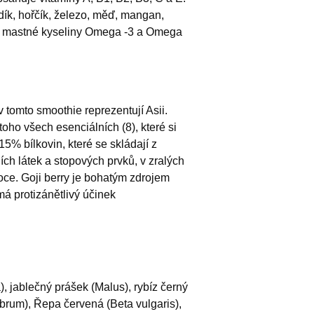
dík, hořčík, železo, měď, mangan,
lní mastné kyseliny Omega -3 a Omega
v tomto smoothie reprezentují Asii.
oho všech esenciálních (8), které si
5% bílkovin, které se skládají z
ch látek a stopových prvků, v zralých
oce. Goji berry je bohatým zdrojem
má protizánětlivý účinek
, jablečný prášek (Malus), rybíz černý
brum), Řepa červená (Beta vulgaris),