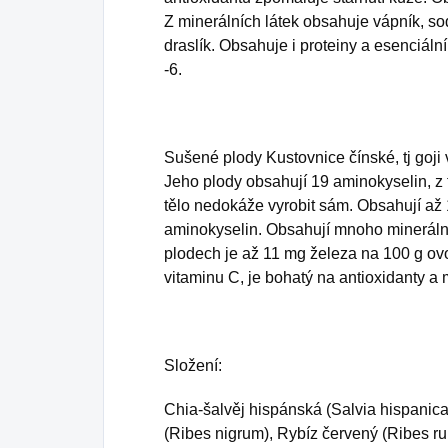
Z minerálních látek obsahuje vápník, so
draslík. Obsahuje i proteiny a esenciá
-6.
Sušené plody Kustovnice čínské, tj goji 
Jeho plody obsahují 19 aminokyselin, z t
tělo nedokáže vyrobit sám. Obsahují až 1
aminokyselin. Obsahují mnoho minerální
plodech je až 11 mg železa na 100 g ov
vitaminu C, je bohatý na antioxidanty a 
Složení:
Chia-šalvěj hispánská (Salvia hispanica)
(Ribes nigrum), Rybíz červený (Ribes ru