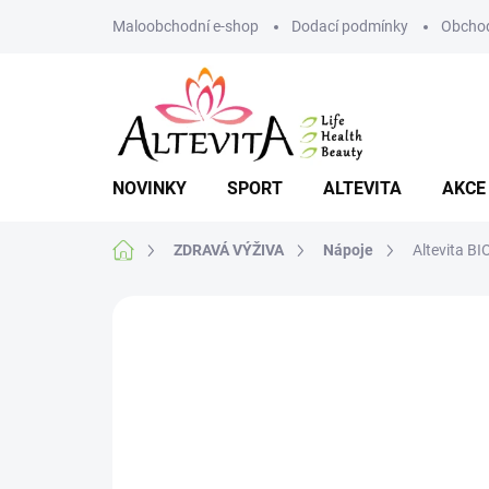
Přejít
Maloobchodní e-shop
Dodací podmínky
Obchod
na
obsah
NOVINKY
SPORT
ALTEVITA
AKCE
Domů
ZDRAVÁ VÝŽIVA
Nápoje
Altevita B
Neohodnoceno
Podrobnosti hodnoce