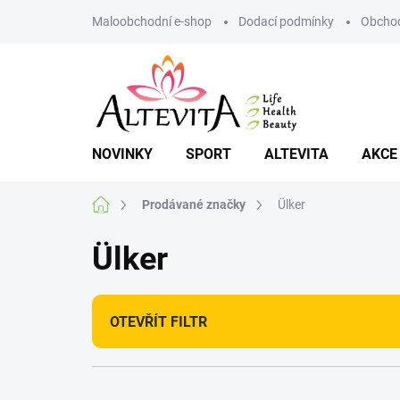
Přejít
Maloobchodní e-shop
Dodací podmínky
Obchod
na
obsah
NOVINKY
SPORT
ALTEVITA
AKCE
Domů
Prodávané značky
Ülker
Ülker
OTEVŘÍT FILTR
Ř