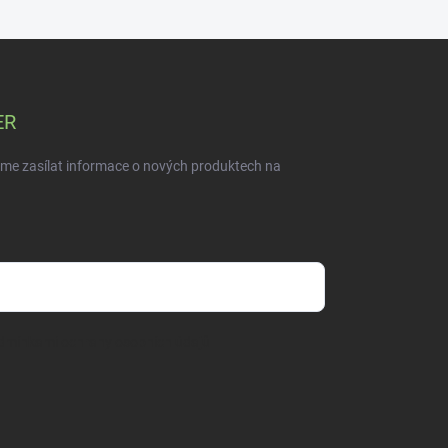
ER
eme zasílat informace o nových produktech na
dmínkami ochrany osobních údajů