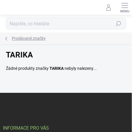
Přejít
na
obsah
Hledat
Prodávané značky
TARIKA
Žádné produkty značky
TARIKA
nebyly nalezeny...
Z
á
p
a
t
í
INFORMACE PRO VÁS