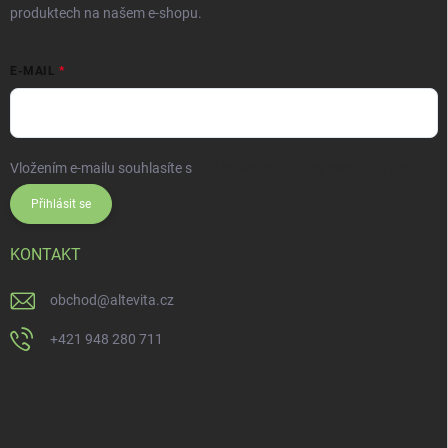
produktech na našem e-shopu.
E-MAIL
Vložením e-mailu souhlasíte s
podmínkami ochrany osobních údajů
Přihlásit se
KONTAKT
obchod
@
altevita.cz
+421 948 280 711