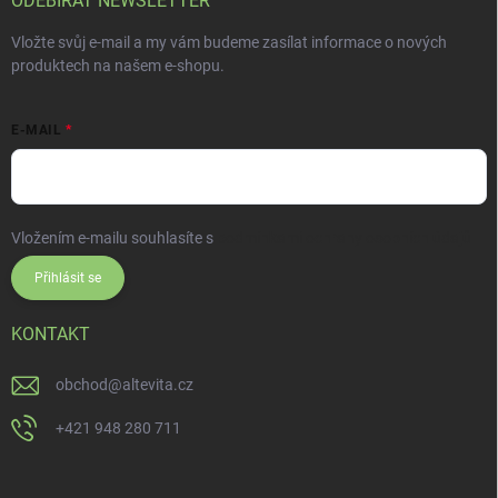
ODEBÍRAT NEWSLETTER
Vložte svůj e-mail a my vám budeme zasílat informace o nových
produktech na našem e-shopu.
E-MAIL
Vložením e-mailu souhlasíte s
podmínkami ochrany osobních údajů
Přihlásit se
KONTAKT
obchod
@
altevita.cz
+421 948 280 711