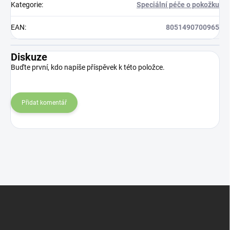
Kategorie
:
Speciální péče o pokožku
EAN
:
8051490700965
Diskuze
Buďte první, kdo napíše příspěvek k této položce.
Přidat komentář
Z
á
p
a