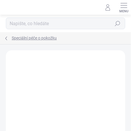
Přejít
na
obsah
Hledat
Speciální péče o pokožku
Podrobnosti hodnocení
Neohodnoceno
ZNAČKA:
VONDERWEID