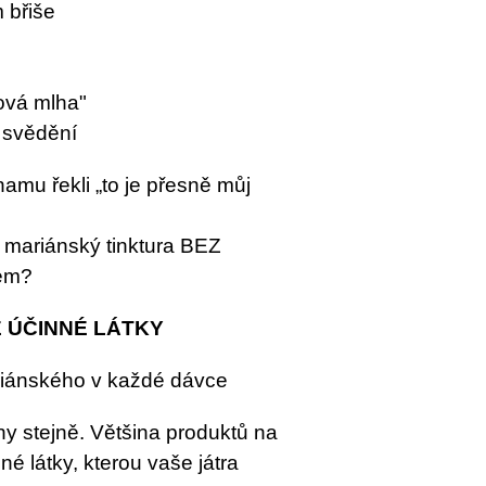
 břiše
ová mlha"
 svědění
namu řekli „to je přesně můj
 mariánský tinktura BEZ
em?
 ÚČINNÉ LÁTKY
riánského v každé dávce
ny stejně. Většina produktů na
é látky, kterou vaše játra