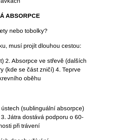
 dávkách
TÁ ABSORPCE
blety nebo tobolky?
ku, musí projít dlouhou cestou:
) 2. Absorpce ve střevě (dalších
y (kde se část zničí) 4. Teprve
 krevního oběhu
v ústech (sublinguální absorpce)
e 3. Játra dostává podporu o 60-
osti při trávení