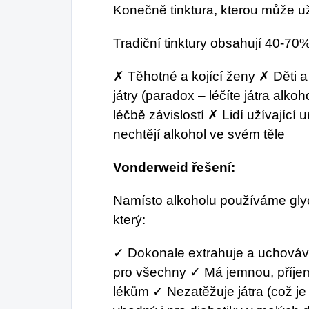
Konečně tinktura, kterou může u
Tradiční tinktury obsahují 40-70%
✗ Těhotné a kojící ženy ✗ Děti 
játry (paradox – léčíte játra alko
léčbě závislostí ✗ Lidí užívající u
nechtějí alkohol ve svém těle
Vonderweid řešení:
Namísto alkoholu používáme glycer
který:
✓ Dokonale extrahuje a uchováv
pro všechny ✓ Má jemnou, příj
lékům ✓ Nezatěžuje játra (což je p