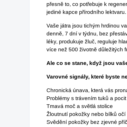
přesně to, co potřebuje k regener
jediné kapce přírodního lektvaru.
Vaše játra jsou tichým hrdinou v
denně, 7 dní v týdnu, bez přestávk
léky, produkuje žluč, reguluje hl
více než 500 životně důležitých f
Ale co se stane, když jsou vaše
Varovné signály, které byste n
Chronická únava, která vás proná
Problémy s trávením tuků a pocit 
Tmavá moč a světlá stolice
Žloutnutí pokožky nebo bílků očí
Svědění pokožky bez zjevné příč