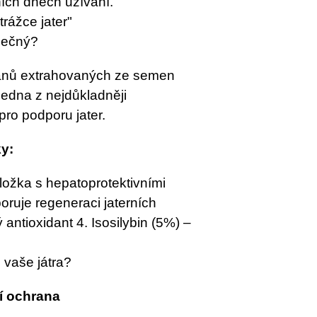
vních dnech užívání.
rážce jater"
imečný?
nánů extrahovaných ze semen
jedna z nejdůkladněji
ro podporu jater.
ky:
 složka s hepatoprotektivními
oruje regeneraci jaterních
ý antioxidant 4. Isosilybin (5%) –
 vaše játra?
í ochrana