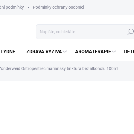
ní podmínky
Podmínky ochrany osobních údajů
Hled
 TÝDNE
ZDRAVÁ VÝŽIVA
AROMATERAPIE
DET
Vonderweid Ostropestřec mariánský tinktura bez alkoholu 100ml
ní
ZNAČKA:
ALTEVITA
SKLADEM
(>5 KS)
MŮŽEME DORUČIT DO:
10.8.2
Objevte nejčistší formu
alkoholu