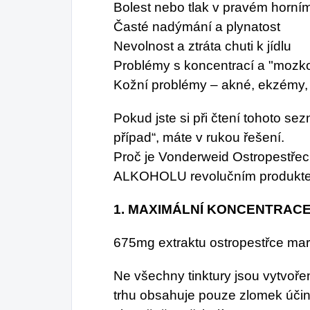
Bolest nebo tlak v pravém horním
Časté nadýmání a plynatost
Nevolnost a ztráta chuti k jídlu
Problémy s koncentrací a "mozk
Kožní problémy – akné, ekzémy,
Pokud jste si při čtení tohoto sez
případ“, máte v rukou řešení.
Proč je Vonderweid Ostropestřec
ALKOHOLU revolučním produkt
1. MAXIMÁLNÍ KONCENTRACE
675mg extraktu ostropestřce ma
Ne všechny tinktury jsou vytvoře
trhu obsahuje pouze zlomek účinn