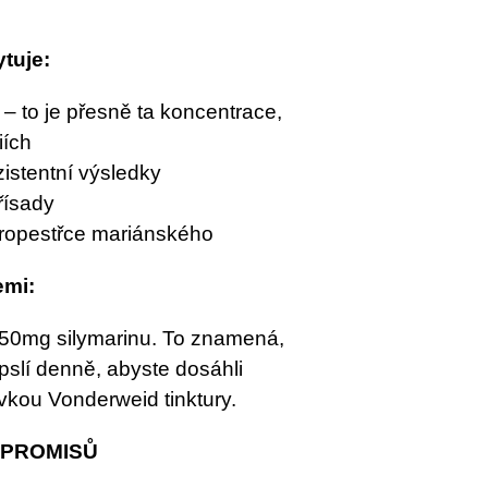
tuje:
– to je přesně ta koncentrace,
iích
istentní výsledky
řísady
stropestřce mariánského
emi:
50mg silymarinu. To znamená,
pslí denně, abyste dosáhli
ávkou Vonderweid tinktury.
MPROMISŮ