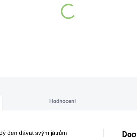
DETAILNÍ INFORMACE
Hodnocení
ždý den dávat svým játrům
Dop