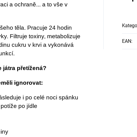
aci a ochraně... a to vše v
Katego
ašeho těla. Pracuje 24 hodin
y. Filtruje toxiny, metabolizuje
EAN
:
adinu cukru v krvi a vykonává
unkcí.
 játra přetížená?
eměli ignorovat:
sleduje i po celé noci spánku
potíže po jídle
iny