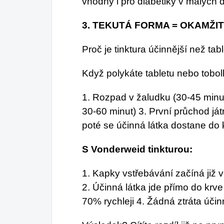
vhodný i pro diabetiky v malých
3. TEKUTÁ FORMA = OKAMŽI
Proč je tinktura účinnější než ta
Když polykáte tabletu nebo tobol
1. Rozpad v žaludku (30-45 minut
30-60 minut) 3. První průchod játr
poté se účinná látka dostane do
S Vonderweid tinkturou:
1. Kapky vstřebávání začíná již 
2. Účinná látka jde přímo do krv
70% rychleji 4. Žádná ztráta účinn