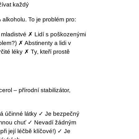
žívat každý
 alkoholu. To je problém pro:
a mladistvé ✗ Lidí s poškozenými
holem?) ✗ Abstinenty a lidi v
rčité léky ✗ Ty, kteří prostě
ol – přírodní stabilizátor,
á účinné látky ✓ Je bezpečný
emnou chuť ✓ Nevadí žádným
ři její léčbě klíčové!) ✓ Je