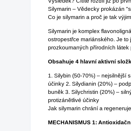
Výsledek? Cítíte rozdíl již po pr
Silymarin – Vědecky prokázán "st
Co je silymarin a proč je tak výj
Silymarin je komplex flavonolig
ostropestřce mariánského. Je to 
prozkoumaných přírodních látek p
Obsahuje 4 hlavní aktivní slož
1. Silybin (50-70%) – nejsilnější
účinky 2. Silydianin (20%) – podp
buněk 3. Silychristin (20%) – siln
protizánětlivé účinky
Jak silymarin chrání a regeneruje
MECHANISMUS 1: Antioxidačn