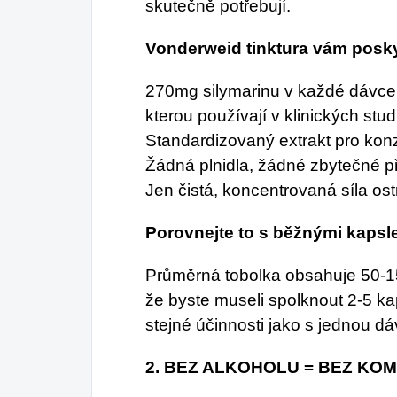
skutečně potřebují.
Vonderweid tinktura vám posky
270mg silymarinu v každé dávce 
kterou používají v klinických stud
Standardizovaný extrakt pro konz
Žádná plnidla, žádné zbytečné p
Jen čistá, koncentrovaná síla o
Porovnejte to s běžnými kapsl
Průměrná tobolka obsahuje 50-1
že byste museli spolknout 2-5 ka
stejné účinnosti jako s jednou d
2. BEZ ALKOHOLU = BEZ KO