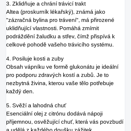
3. Zklidňuje a chrání trávicí trakt
Altea (proskurník lékařský), známá jako
"zázračná bylina pro trávení", má přirozené
uklidňující vlastnosti. Pomáhá zmírnit
podráždění žaludku a střev, čímž přispívá k
celkové pohodě vašeho trávicího systému.
4. Posiluje kosti a zuby
Obsah vápníku ve formě glukonátu je ideální
pro podporu zdravých kostí a zubů. Je to
nezbytná živina, kterou vaše tělo potřebuje
každý den.
5. Svěží a lahodná chuť
Esenciální olej z citrónu dodává nápoji
příjemnou, osvěžující chuť, která vás povzbudí
a udělá z každého doušku zážitek.