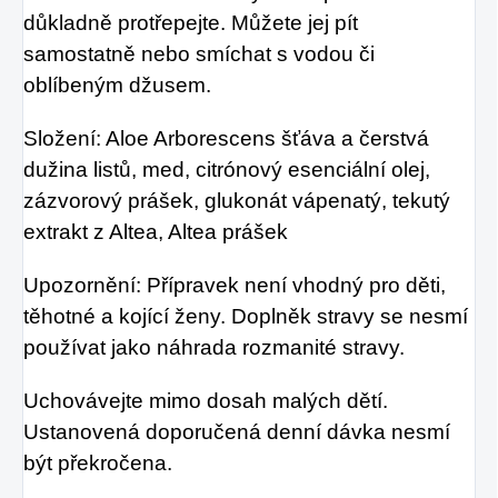
důkladně protřepejte. Můžete jej pít
samostatně nebo smíchat s vodou či
oblíbeným džusem.
Složení: Aloe Arborescens šťáva a čerstvá
dužina listů, med, citrónový esenciální olej,
zázvorový prášek, glukonát vápenatý, tekutý
extrakt z Altea, Altea prášek
Upozornění: Přípravek není vhodný pro děti,
těhotné a kojící ženy. Doplněk stravy se nesmí
používat jako náhrada rozmanité stravy.
Uchovávejte mimo dosah malých dětí.
Ustanovená doporučená denní dávka nesmí
být překročena.