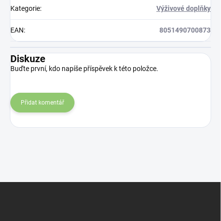
Kategorie
:
Výživové doplňky
EAN
:
8051490700873
Diskuze
Buďte první, kdo napíše příspěvek k této položce.
Přidat komentář
Z
á
p
a