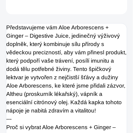
ZEPTAT SE
HLÍDAT
Představujeme vám Aloe Arborescens +
Ginger – Digestive Juice, jedinečný výživový
doplněk, který kombinuje sílu přírody s
vědeckou precizností, aby vám přinesl produkt,
který podpoří vaše trávení, posílí imunitu a
dodá tělu potřebné živiny. Tento špičkový
lektvar je vytvořen z nejčistší šťávy a dužiny
Aloe Arborescens, ke které jsme přidali zázvor,
Altheu (proskurník lékařský), vápník a
esenciální citrónový olej. Každá kapka tohoto
nápoje je nabitá zdravím a vitalitou!
---
Proč si vybrat Aloe Arborescens + Ginger –