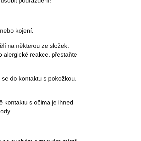
ůsobit podráždění!
nebo kojení.
vělí na některou ze složek.
 alergické reakce, přestaňte
i se do kontaktu s pokožkou,
ě kontaktu s očima je ihned
ody.