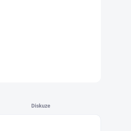
řírodních esenciálních olejů, které se
em odpařují, čímž pomáhají obnovit
í usínání a zlepšují celkovou pohodu.
ZEPTAT SE
HLÍDAT
Diskuze