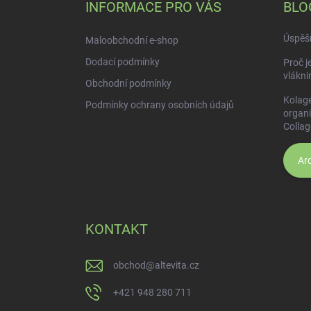
a
INFORMACE PRO VÁS
BLO
t
í
Úspěšn
Maloobchodní e-shop
Dodací podmínky
Proč j
vlákni
Obchodní podmínky
Kolage
Podmínky ochrany osobních údajů
organ
Collag
Arc
KONTAKT
obchod
@
altevita.cz
+421 948 280 711