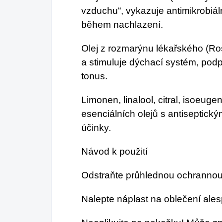
vzduchu“, vykazuje antimikrobiá
během nachlazení.
Olej z rozmarýnu lékařského (Rosm
a stimuluje dýchací systém, podp
tonus.
Limonen, linalool, citral, isoeuge
esenciálních olejů s antiseptický
účinky.
Návod k použití
Odstraňte průhlednou ochrannou f
Nalepte náplast na oblečení ales