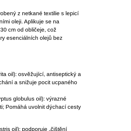
bený z netkané textilie s lepicí
i oleji. Aplikuje se na
 30 cm od obličeje, což
y esenciálních olejů bez
a oil): osvěžující, antiseptický a
ýchání a snižuje pocit ucpaného
ptus globulus oil): výrazné
sti; Pomáhá uvolnit dýchací cesty
tris oil): podporuje „čištění