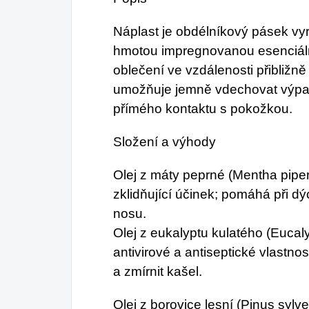
Náplast je obdélníkový pásek vyro
hmotou impregnovanou esenciálním
oblečení ve vzdálenosti přibližně
umožňuje jemně vdechovat výpar
přímého kontaktu s pokožkou.
Složení a výhody
Olej z máty peprné (Mentha piperit
zklidňující účinek; pomáhá při d
nosu.
Olej z eukalyptu kulatého (Eucaly
antivirové a antiseptické vlastno
a zmírnit kašel.
Olej z borovice lesní (Pinus sylves