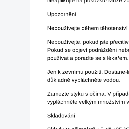
Neaplikujte na pokožku! Může zp
Upozornění
Nepoužívejte během těhotenství 
Nepoužívejte, pokud jste přecitli
Pokud se objeví podráždění nebo
používat a poraďte se s lékařem.
Jen k zevnímu použití. Dostane-l
důkladně vypláchněte vodou.
Zamezte styku s očima. V případ
vypláchněte velkým množstvím v
Skladování