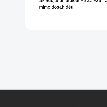
Skladujte při teplotě +5 až +25
mimo dosah dětí.
Z
á
p