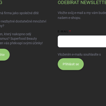
G
ODEBÍRAT NEWSLETT
Vložte svůj e-mail a my vám bud
á firma jako společné dítě
našem e-shopu.
e nezbytné dostatečné množství
ny?
E-MAIL
n, který nakopne celý
ismus? Superfood Beauty
en vás překvapí svými účinky!
Vložením e-mailu souhlasíte s
po
hiv
Přihlásit se