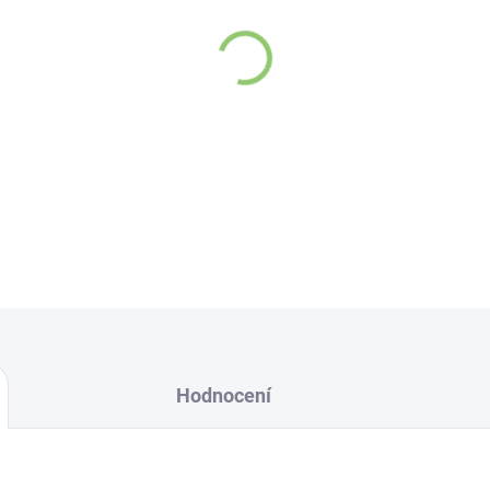
Náplast obsahuje směs p
při kontaktu se vzduch
volné dýchání, podporuj
DETAILNÍ INFORMACE
Hodnocení