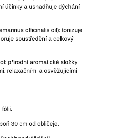
lní účinky a usnadňuje dýchání
arinus officinalis oil): tonizuje
oruje soustředění a celkový
nol: přírodní aromatické složky
mi, relaxačními a osvěžujícími
ólii.
poň 30 cm od obličeje.