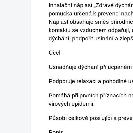
Inhalační náplast „Zdravé dýchán
pomůcka určená k prevenci nach
Náplast obsahuje směs přírodních
kontaktu se vzduchem odpařují, 
dýchání, podpořit usínání a zlep
Účel
Usnadňuje dýchání při ucpaném 
Podporuje relaxaci a pohodlné us
Pomáhá při prvních příznacích 
virových epidemií.
Působí celkově posilující a preven
Popis