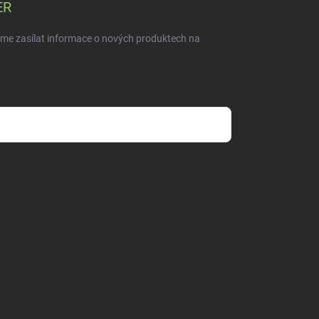
ER
eme zasílat informace o nových produktech na
dmínkami ochrany osobních údajů