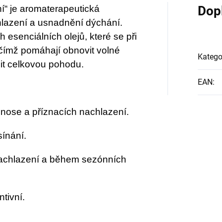
í“ je aromaterapeutická
Dop
lazení a usnadnění dýchání.
 esenciálních olejů, které se při
čímž pomáhají obnovit volné
Katego
šit celkovou pohodu.
EAN
:
nose a příznacích nachlazení.
ínání.
nachlazení a během sezónních
tivní.