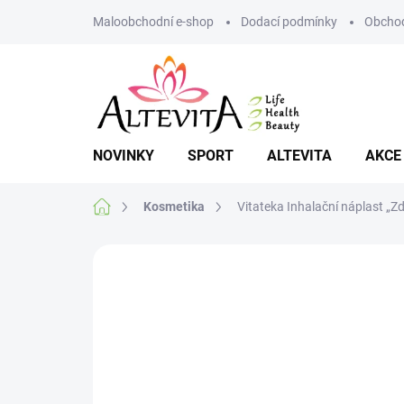
Přejít
Maloobchodní e-shop
Dodací podmínky
Obchod
na
obsah
NOVINKY
SPORT
ALTEVITA
AKCE
Domů
Kosmetika
Vitateka Inhalační náplast „Z
Neohodnoceno
Podrobnosti hodnoce
NOVINKA