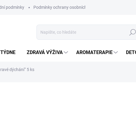
ní podmínky
Podmínky ochrany osobních údajů
Hled
 TÝDNE
ZDRAVÁ VÝŽIVA
AROMATERAPIE
DET
dravé dýchání“ 5 ks
ní
ZNAČKA:
VITATEKA
SKLADEM
(>5 KS)
MŮŽEME DORUČIT DO:
11.8.2
Inhalační náplast „Heal
pomůcka určená k prev