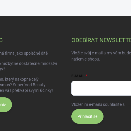
G
ODEBÍRAT NEWSLETT
Vložte svůj e-mail a my vám bud
á firma jako společné dítě
našem e-shopu.
e nezbytné dostatečné množství
ny?
E-MAIL
n, který nakopne celý
ismus? Superfood Beauty
en vás překvapí svými účinky!
Vložením e-mailu souhlasíte s
po
hiv
Přihlásit se