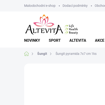
Přejít
Maloobchodní e-shop
Dodací podmínky
Obchod
na
obsah
NOVINKY
SPORT
ALTEVITA
AKCE
Domů
Šungit
Šungit pyramida 7x7 cm 1ks
Neohodnoceno
Podrobnosti hodnoce