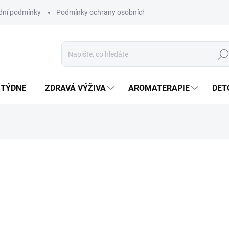
ní podmínky
Podmínky ochrany osobních údajů
Hled
 TÝDNE
ZDRAVÁ VÝŽIVA
AROMATERAPIE
DET
ní
SKLADEM
(>5 KS)
MŮŽEME DORUČIT DO:
11.8.2
Pyramida ze Šungitu je velmi
záření.
DETAILNÍ INFORMACE