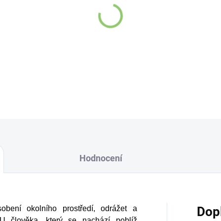
Hodnocení
obení okolního prostředí, odrážet a
Dop
 U člověka, který se nachází poblíž