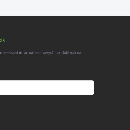
ER
eme zasílat informace o nových produktech na
dmínkami ochrany osobních údajů