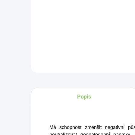
Popis
Má schopnost zmenšit negativní půs
neutralizovat geopatogenní paprsky.