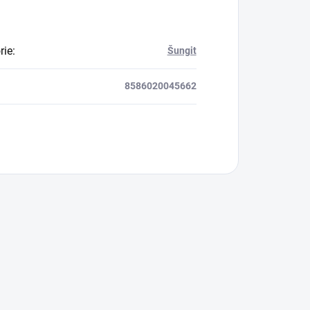
rie
:
Šungit
8586020045662