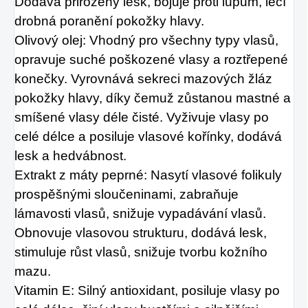
Dodává přirozený lesk, bojuje proti lupům, léčí
drobná poranění pokožky hlavy.
Olivový olej: Vhodný pro všechny typy vlasů,
opravuje suché poškozené vlasy a roztřepené
konečky. Vyrovnává sekreci mazových žláz
pokožky hlavy, díky čemuž zůstanou mastné a
smíšené vlasy déle čisté. Vyživuje vlasy po
celé délce a posiluje vlasové kořínky, dodává
lesk a hedvábnost.
Extrakt z máty peprné: Nasytí vlasové folikuly
prospěšnými sloučeninami, zabraňuje
lámavosti vlasů, snižuje vypadávání vlasů.
Obnovuje vlasovou strukturu, dodává lesk,
stimuluje růst vlasů, snižuje tvorbu kožního
mazu.
Vitamin E: Silný antioxidant, posiluje vlasy po