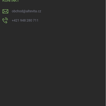
KONTAKT
obchod
@
altevita.cz
+421 948 280 711