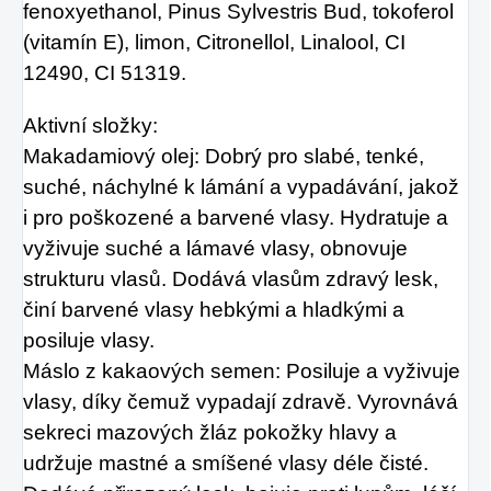
fenoxyethanol, Pinus Sylvestris Bud, tokoferol
(vitamín E), limon, Citronellol, Linalool, CI
12490, CI 51319.
Aktivní složky:
Makadamiový olej: Dobrý pro slabé, tenké,
suché, náchylné k lámání a vypadávání, jakož
i pro poškozené a barvené vlasy. Hydratuje a
vyživuje suché a lámavé vlasy, obnovuje
strukturu vlasů. Dodává vlasům zdravý lesk,
činí barvené vlasy hebkými a hladkými a
posiluje vlasy.
Máslo z kakaových semen: Posiluje a vyživuje
vlasy, díky čemuž vypadají zdravě. Vyrovnává
sekreci mazových žláz pokožky hlavy a
udržuje mastné a smíšené vlasy déle čisté.