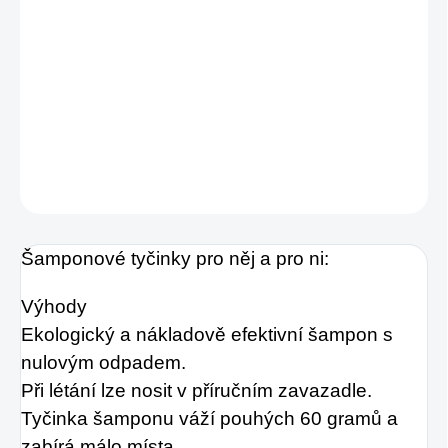
Vynikající ekologický šampon s nulovým
odpadem. Šťavnatá, sofistikovaná vůně jasně
červených lesních brusinek, rovnováha
sladkosti a svěžesti.
DETAILNÍ INFORMACE
ZEPTAT SE
HLÍDAT
Šamponové tyčinky pro něj a pro ni:
Výhody
Ekologický a nákladově efektivní šampon s
nulovým odpadem.
Při létání lze nosit v příručním zavazadle.
Tyčinka šamponu váží pouhých 60 gramů a
zabírá málo místa.