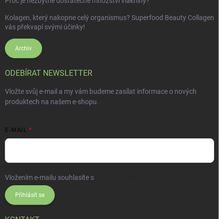
Proč je nezbytné dostatečné množství vlákniny?
Kolagen, který nakopne celý organismus? Superfood Beauty Collagen
vás překvapí svými účinky!
Archiv
ODEBÍRAT NEWSLETTER
Vložte svůj e-mail a my vám budeme zasílat informace o nových
produktech na našem e-shopu.
E-MAIL
Vložením e-mailu souhlasíte s
podmínkami ochrany osobních údajů
Přihlásit se