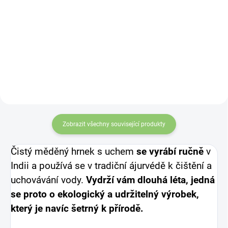
Ultra jemné štetinky sú
Latinský název
– Citrus
s pridaním ACTIVATED
Limonum
CHARCOAL – Aktívneho uhlia
s antibakteriálnymi a bieliacimi
účinkami.
Zobrazit všechny související produkty
Čistý měděný hrnek s uchem
se vyrábí ručně
v
Indii a používá se v tradiční ájurvédě k čištění a
uchovávání vody.
Vydrží vám dlouhá léta, jedná
se proto o ekologický a udržitelný výrobek,
který je navíc šetrný k přírodě.