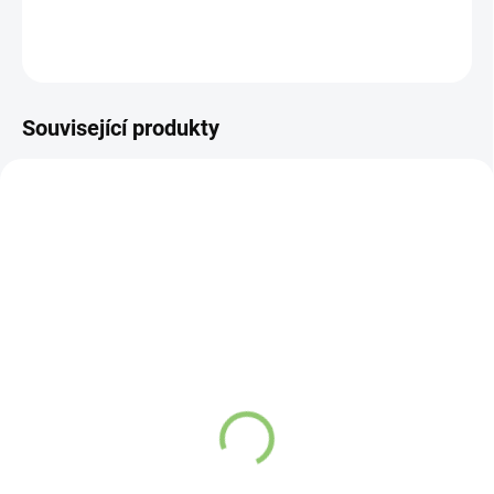
DETAILNÍ INFORMACE
ZEPTAT SE
HLÍDAT
Související produkty
AT11
ZK01
SKLADEM
VYPRODÁNO
(>5 KS)
Altevita Bambusová
Altevita 100% esenciální
zubná kefka s aktívnym
olej CITR0N - Olej
uhlím
soustředení a čistoty
10ml
Detail
Detail