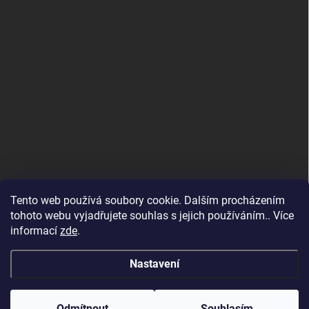
Tento web používá soubory cookie. Dalším procházením
tohoto webu vyjadřujete souhlas s jejich používáním.. Více
informací
zde
.
Maloobchodní e-shop
Nastavení
Copyright 2026
Altevita.cz - 100% esenciální přírodní oleje a BIO potraviny
od Altevita
. Všechna práva vyhrazena.
Vítejte na velkoobchodním e-shopu Altevita.cz – pro
Odmítnout
Souhlasím