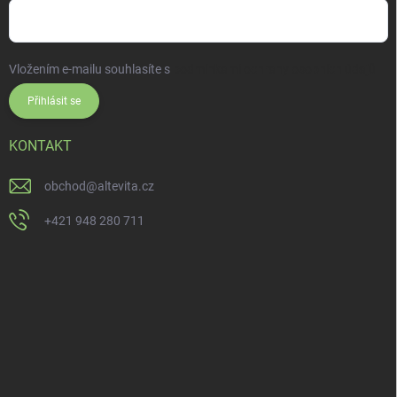
Vložením e-mailu souhlasíte s
podmínkami ochrany osobních údajů
Přihlásit se
KONTAKT
obchod
@
altevita.cz
+421 948 280 711