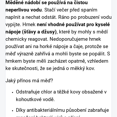
Měděné nádobí se používá na čistou
neperlivou vodu
. Stačí večer před spaním
naplnit a nechat odstát. Ráno po probuzení vodu
vypijte. Hrnek
není vhodné používat pro kyselé
nápoje (šťávy a džusy)
, které by mohly s mědí
chemicky reagovat. Nedoporučujeme hrnek
používat ani na horké nápoje a čaje, protože se
měď výrazně zahřívá a mohli byste se popálit. S
hrnkem byste měli zacházet opatrně, vzhledem
ke skutečnosti, že se jedná o měkký kov.
Jaký přínos má měď?
Odstraňuje chlor a těžké kovy obsažené v
kohoutkové vodě.
Díky antibakteriálnímu působení zabraňuje