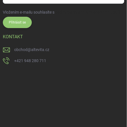
Vložením e-mailu souhlasíte s
podmínkami ochrany osobních údajů
Přihlásit se
KONTAKT
obchod
@
altevita.cz
+421 948 280 711