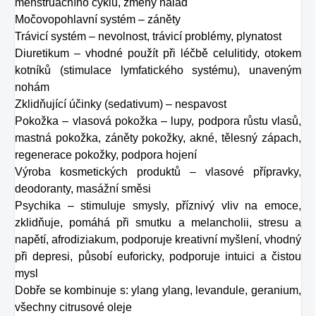
menstruačního cyklu, změny nálad
Močovopohlavní systém – záněty
Trávicí systém – nevolnost, trávicí problémy, plynatost
Diuretikum – vhodné použít při léčbě celulitidy, otokem
kotníků (stimulace lymfatického systému), unaveným
nohám
Zklidňující účinky (sedativum) – nespavost
Pokožka – vlasová pokožka – lupy, podpora růstu vlasů,
mastná pokožka, záněty pokožky, akné, tělesný zápach,
regenerace pokožky, podpora hojení
Výroba kosmetických produktů – vlasové přípravky,
deodoranty, masážní směsi
Psychika – stimuluje smysly, příznivý vliv na emoce,
zklidňuje, pomáhá při smutku a melancholii, stresu a
napětí, afrodiziakum, podporuje kreativní myšlení, vhodný
při depresi, působí euforicky, podporuje intuici a čistou
mysl
Dobře se kombinuje s: ylang ylang, levandule, geranium,
všechny citrusové oleje