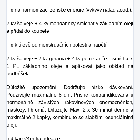
Tip na harmonizaci ženské energie (výkyvy nálad apod.):
2 kv šalvěje + 4 kv mandarinky smíchat v základním oleji
a přidat do koupele
Tip k úlevě od menstruačních bolestí a napětí:
2 kv šalvěje + 2 kv gerania + 2 kv pomeranče – smíchat s
1 PL základního oleje a aplikovat jako obklad na
podbřišek
Důležité upozornění: Dodržujte nízké dávkování.
Používejte maximálně 8 dní. Přísně kontraindikována u
hormonálně závislých rakovinových onemocněních,
mastózy, fibromů. Difuzujte Max. 2 x 30 minut denně a
maximálně 2 kapky, kombinujte se slabšími esenciálními
oleji.
Indikace/Kontraindikace: