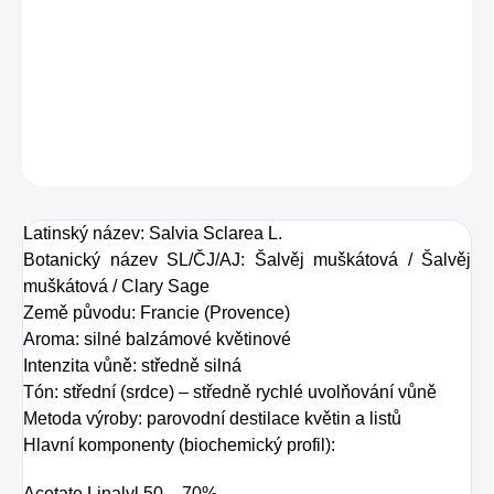
Ženská moudrost a intuice
Therapeutic Effect Guaranty
DETAILNÍ INFORMACE
ZEPTAT SE
HLÍDAT
Latinský název: Salvia Sclarea L.
Botanický název SL/ČJ/AJ: Šalvěj muškátová / Šalvěj
muškátová / Clary Sage
Země původu: Francie (Provence)
Aroma: silné balzámové květinové
Intenzita vůně: středně silná
Tón: střední (srdce) – středně rychlé uvolňování vůně
Metoda výroby: parovodní destilace květin a listů
Hlavní komponenty (biochemický profil):
Acetate Linalyl 50 – 70%