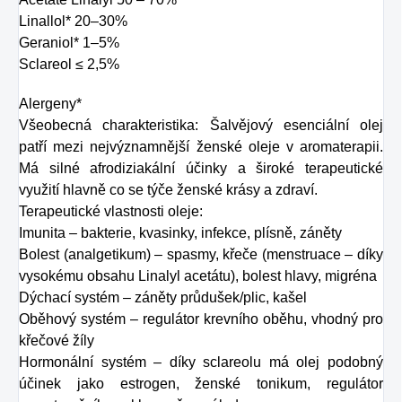
Linallol* 20–30%
Geraniol* 1–5%
Sclareol ≤ 2,5%
Alergeny*
Všeobecná charakteristika: Šalvějový esenciální olej
patří mezi nejvýznamnější ženské oleje v aromaterapii.
Má silné afrodiziakální účinky a široké terapeutické
využití hlavně co se týče ženské krásy a zdraví.
Terapeutické vlastnosti oleje:
Imunita – bakterie, kvasinky, infekce, plísně, záněty
Bolest (analgetikum) – spasmy, křeče (menstruace – díky
vysokému obsahu Linalyl acetátu), bolest hlavy, migréna
Dýchací systém – záněty průdušek/plic, kašel
Oběhový systém – regulátor krevního oběhu, vhodný pro
křečové žíly
Hormonální systém – díky sclareolu má olej podobný
účinek jako estrogen, ženské tonikum, regulátor