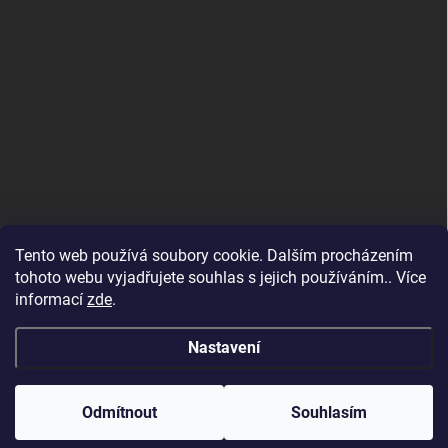
Tento web používá soubory cookie. Dalším procházením
tohoto webu vyjadřujete souhlas s jejich používáním.. Více
informací
zde
.
Maloobchodní e-shop
Nastavení
Copyright 2026
Altevita.cz - 100% esenciální přírodní oleje a BIO potraviny
od Altevita
. Všechna práva vyhrazena.
Vítejte na velkoobchodním e-shopu Altevita.cz – pro
Odmítnout
Souhlasím
maloobchodní nákup přejděte na
www.altevita.com
Vytvořil Shoptet