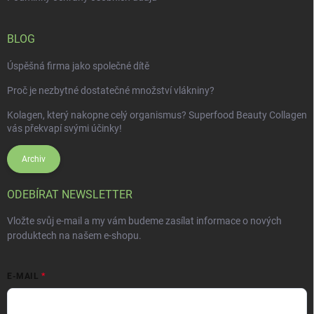
BLOG
Úspěšná firma jako společné dítě
Proč je nezbytné dostatečné množství vlákniny?
Kolagen, který nakopne celý organismus? Superfood Beauty Collagen
vás překvapí svými účinky!
Archiv
ODEBÍRAT NEWSLETTER
Vložte svůj e-mail a my vám budeme zasílat informace o nových
produktech na našem e-shopu.
E-MAIL