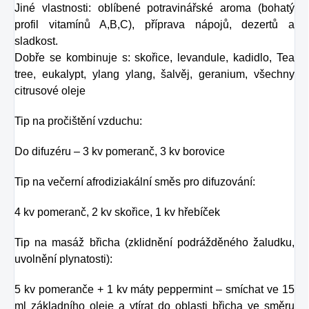
Jiné vlastnosti: oblíbené potravinářské aroma (bohatý
profil vitamínů A,B,C), příprava nápojů, dezertů a
sladkost.
Dobře se kombinuje s: skořice, levandule, kadidlo, Tea
tree, eukalypt, ylang ylang, šalvěj, geranium, všechny
citrusové oleje
Tip na pročištění vzduchu:
Do difuzéru – 3 kv pomeranč, 3 kv borovice
Tip na večerní afrodiziakální směs pro difuzování:
4 kv pomeranč, 2 kv skořice, 1 kv hřebíček
Tip na masáž břicha (zklidnění podrážděného žaludku,
uvolnění plynatosti):
5 kv pomeranče + 1 kv máty peppermint – smíchat ve 15
ml základního oleje a vtírat do oblasti břicha ve směru