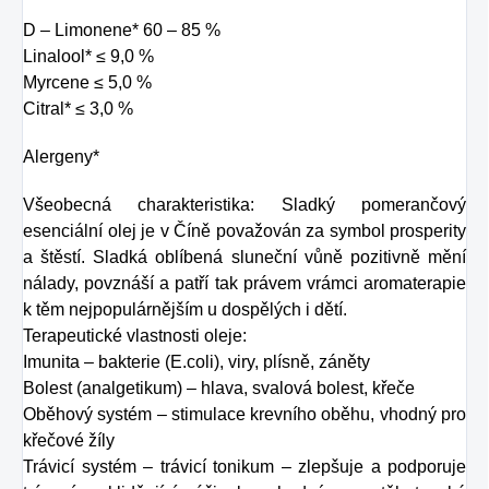
D – Limonene* 60 – 85 %
Linalool* ≤ 9,0 %
Myrcene ≤ 5,0 %
Citral* ≤ 3,0 %
Alergeny*
Všeobecná charakteristika: Sladký pomerančový
esenciální olej je v Číně považován za symbol prosperity
a štěstí. Sladká oblíbená sluneční vůně pozitivně mění
nálady, povznáší a patří tak právem vrámci aromaterapie
k těm nejpopulárnějším u dospělých i dětí.
Terapeutické vlastnosti oleje:
Imunita – bakterie (E.coli), viry, plísně, záněty
Bolest (analgetikum) – hlava, svalová bolest, křeče
Oběhový systém – stimulace krevního oběhu, vhodný pro
křečové žíly
Trávicí systém – trávicí tonikum – zlepšuje a podporuje