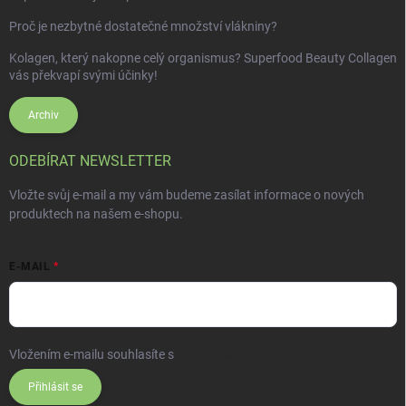
Proč je nezbytné dostatečné množství vlákniny?
Kolagen, který nakopne celý organismus? Superfood Beauty Collagen
vás překvapí svými účinky!
Archiv
ODEBÍRAT NEWSLETTER
Vložte svůj e-mail a my vám budeme zasílat informace o nových
produktech na našem e-shopu.
E-MAIL
Vložením e-mailu souhlasíte s
podmínkami ochrany osobních údajů
Přihlásit se