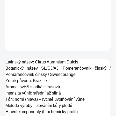
10.8.2026
Sladký optimismus – Štěstí a prosperita
Therapeutic Effect Guaranty
DETAILNÍ INFORMACE
ZEPTAT SE
HLÍDAT
Latinský název: Citrus Aurantium Dulcis
Botanický název SL/ČJ/AJ: Pomerančovník čínský /
Pomarančovník čínský / Sweet orange
Země původu: Brazílie
Aroma: svěží sladká citrusová
Intenzita vůně: střední až silná
Tón: horní (hlava) – rychlé uvolňování vůně
Metoda výroby: lisováním kůry plodů
Hlavní komponenty (biochemický profil):