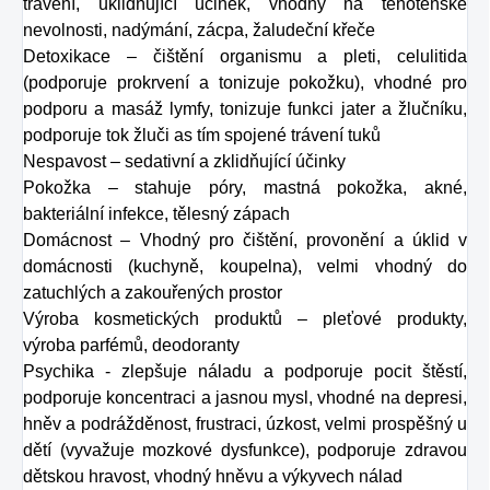
trávení, uklidňující účinek, vhodný na těhotenské
nevolnosti, nadýmání, zácpa, žaludeční křeče
Detoxikace – čištění organismu a pleti, celulitida
(podporuje prokrvení a tonizuje pokožku), vhodné pro
podporu a masáž lymfy, tonizuje funkci jater a žlučníku,
podporuje tok žluči as tím spojené trávení tuků
Nespavost – sedativní a zklidňující účinky
Pokožka – stahuje póry, mastná pokožka, akné,
bakteriální infekce, tělesný zápach
Domácnost – Vhodný pro čištění, provonění a úklid v
domácnosti (kuchyně, koupelna), velmi vhodný do
zatuchlých a zakouřených prostor
Výroba kosmetických produktů – pleťové produkty,
výroba parfémů, deodoranty
Psychika - zlepšuje náladu a podporuje pocit štěstí,
podporuje koncentraci a jasnou mysl, vhodné na depresi,
hněv a podrážděnost, frustraci, úzkost, velmi prospěšný u
dětí (vyvažuje mozkové dysfunkce), podporuje zdravou
dětskou hravost, vhodný hněvu a výkyvech nálad