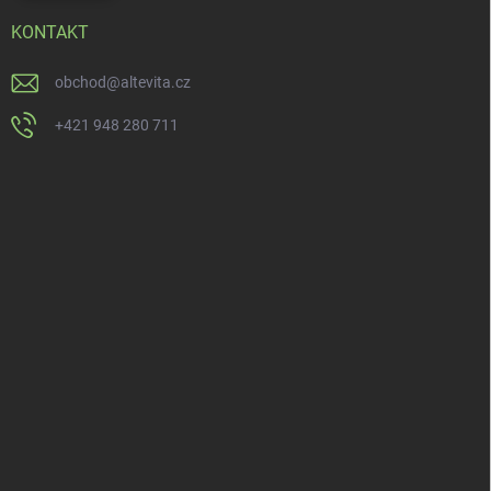
KONTAKT
obchod
@
altevita.cz
+421 948 280 711