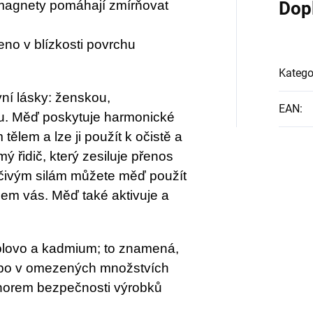
 magnety pomáhají zmírňovat
Dop
no v blízkosti povrchu
Katego
ní lásky: ženskou,
EAN
:
u. Měď poskytuje harmonické
tělem a lze ji použít k očistě a
ý řidič, který zesiluje přenos
éčivým silám můžete měď použít
lem vás. Měď také aktivuje a
 olovo a kadmium; to znamená,
nebo v omezených množstvích
norem bezpečnosti výrobků