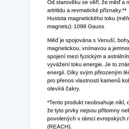
Od starověku se věří, že měď a
artritidu a revmatické příznaky.**
Hustota magnetického toku (měře
magnetu): 1098 Gauss
Měď je spojována s Venuší, bohy
magnetickou, vnímavou a jemno
spojení mezi fyzickým a astrálním 
vyvážení toku energie. Je to znám
energií. Díky svým přirozeným l
pro přenos vlastností kamenů ko
otevírá čakry.
*Tento produkt neobsahuje nikl,
že tyto prvky nejsou přítomny 
povolených v rámci evropských 
(REACH).