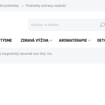
ní podmínky
Podmínky ochrany osobních údajů
Hled
 TÝDNE
ZDRAVÁ VÝŽIVA
AROMATERAPIE
DET
 magnetický náramek vzor listy 1ks
ní
VYPRODÁNO
Náramek vyrobený z mě
obou koncích.*