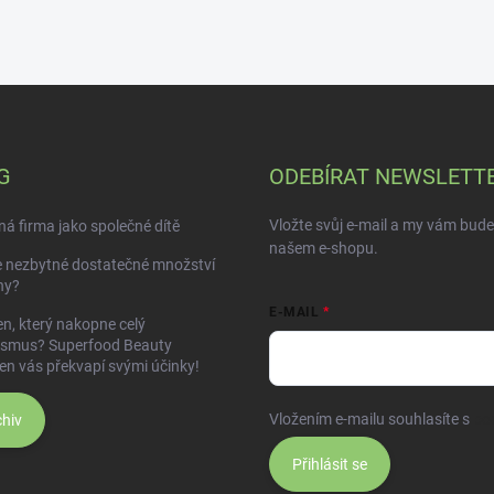
G
ODEBÍRAT NEWSLETT
Vložte svůj e-mail a my vám bud
á firma jako společné dítě
našem e-shopu.
e nezbytné dostatečné množství
ny?
E-MAIL
n, který nakopne celý
ismus? Superfood Beauty
en vás překvapí svými účinky!
Vložením e-mailu souhlasíte s
po
hiv
Přihlásit se