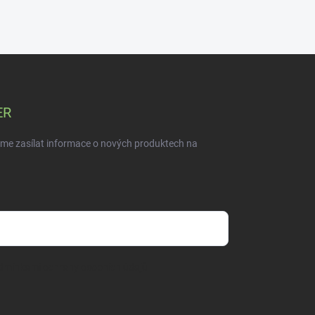
ER
eme zasílat informace o nových produktech na
dmínkami ochrany osobních údajů