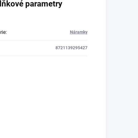
lňkové parametry
rie
:
Náramky
8721139295427