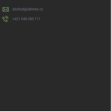
obchod
@
altevita.cz
+421 948 280 711