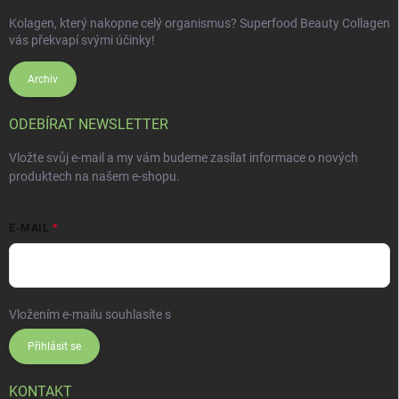
Kolagen, který nakopne celý organismus? Superfood Beauty Collagen
vás překvapí svými účinky!
Archiv
ODEBÍRAT NEWSLETTER
Vložte svůj e-mail a my vám budeme zasílat informace o nových
produktech na našem e-shopu.
E-MAIL
Vložením e-mailu souhlasíte s
podmínkami ochrany osobních údajů
Přihlásit se
KONTAKT