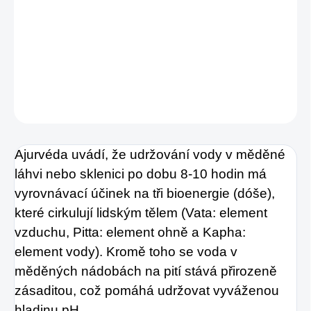
Tato jedinečná ručně vyrobená láhev štíhlého
tvaru je vyrobena z čisté mědi s krásným
diamantovým vzorem.
DETAILNÍ INFORMACE
ZEPTAT SE
HLÍDAT
Ajurvéda uvádí, že udržování vody v měděné
láhvi nebo sklenici po dobu 8-10 hodin má
vyrovnávací účinek na tři bioenergie (dóše),
které cirkulují lidským tělem (Vata: element
vzduchu, Pitta: element ohně a Kapha:
element vody). Kromě toho se voda v
měděných nádobách na pití stává přirozeně
zásaditou, což pomáhá udržovat vyváženou
hladinu pH.