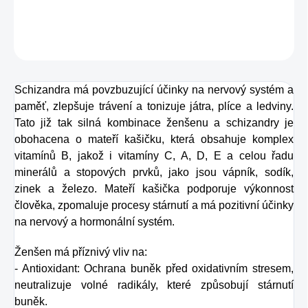
DETAILNÍ INFORMACE
ZEPTAT SE
HLÍDAT
Schizandra má povzbuzující účinky na nervový systém a
paměť, zlepšuje trávení a tonizuje játra, plíce a ledviny.
Tato již tak silná kombinace ženšenu a schizandry je
obohacena o mateří kašičku, která obsahuje komplex
vitamínů B, jakož i vitamíny C, A, D, E a celou řadu
minerálů a stopových prvků, jako jsou vápník, sodík,
zinek a železo. Mateří kašička podporuje výkonnost
člověka, zpomaluje procesy stárnutí a má pozitivní účinky
na nervový a hormonální systém.
Ženšen má příznivý vliv na:
- Antioxidant: Ochrana buněk před oxidativním stresem,
neutralizuje volné radikály, které způsobují stárnutí
buněk.