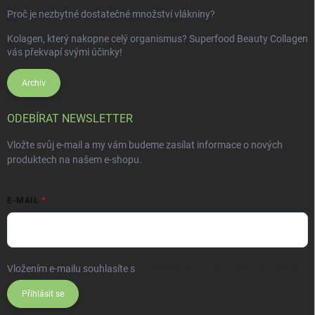
Proč je nezbytné dostatečné množství vlákniny?
Kolagen, který nakopne celý organismus? Superfood Beauty Collagen
vás překvapí svými účinky!
Archiv
ODEBÍRAT NEWSLETTER
Vložte svůj e-mail a my vám budeme zasílat informace o nových
produktech na našem e-shopu.
E-MAIL
Vložením e-mailu souhlasíte s
podmínkami ochrany osobních údajů
Přihlásit se