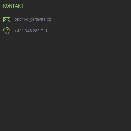
KONTAKT
obchod
@
altevita.cz
+421 948 280 711