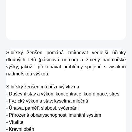
duševní námaze. Zvyšuje odolnost vůči stresu.
DETAILNÍ INFORMACE
ZEPTAT SE
HLÍDAT
Sibiřský ženšen pomáhá zmírňovat vedlejší účinky
dlouhých letů (pásmová nemoc) a změny nadmořské
výšky, jakož i překonávat problémy spojené s vysokou
nadmořskou výškou.
Sibiřský ženšen má příznivý vliv na:
- Duševní stav a výkon: koncentrace, koordinace, stres
- Fyzický výkon a stav: kyselina mléčná
- Únava, paměť, slabost, vyčerpání
- Přirozená obranyschopnost: imunitní systém
- Vitalita
- Krevní oběh