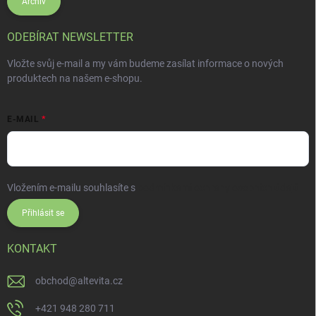
Archiv
ODEBÍRAT NEWSLETTER
Vložte svůj e-mail a my vám budeme zasílat informace o nových
produktech na našem e-shopu.
E-MAIL
Vložením e-mailu souhlasíte s
podmínkami ochrany osobních údajů
Přihlásit se
KONTAKT
obchod
@
altevita.cz
+421 948 280 711