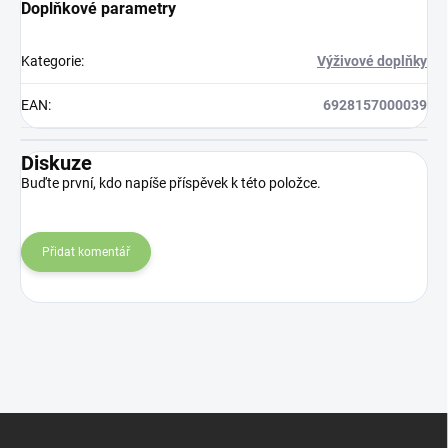
Doplňkové parametry
Kategorie
:
Výživové doplňky
EAN
:
6928157000039
Diskuze
Buďte první, kdo napíše příspěvek k této položce.
Přidat komentář
Z
á