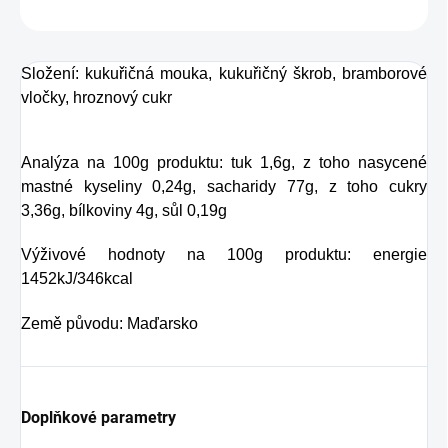
ZEPTAT SE
HLÍDAT
Složení: kukuřičná mouka, kukuřičný škrob, bramborové
vločky, hroznový cukr
Analýza na 100g produktu: tuk 1,6g, z toho nasycené
mastné kyseliny 0,24g, sacharidy 77g, z toho cukry
3,36g, bílkoviny 4g, sůl 0,19g
Výživové hodnoty na 100g produktu: energie
1452kJ/346kcal
Země původu: Maďarsko
Doplňkové parametry