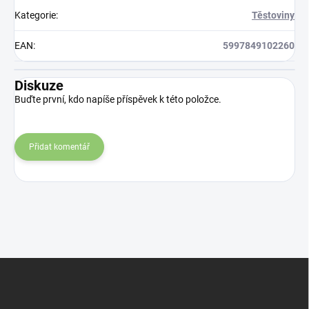
Kategorie
:
Těstoviny
EAN
:
5997849102260
Diskuze
Buďte první, kdo napíše příspěvek k této položce.
Přidat komentář
Z
á
p