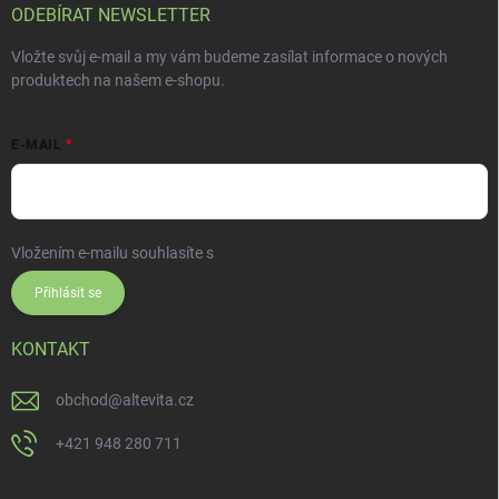
ODEBÍRAT NEWSLETTER
Vložte svůj e-mail a my vám budeme zasílat informace o nových
produktech na našem e-shopu.
E-MAIL
Vložením e-mailu souhlasíte s
podmínkami ochrany osobních údajů
Přihlásit se
KONTAKT
obchod
@
altevita.cz
+421 948 280 711