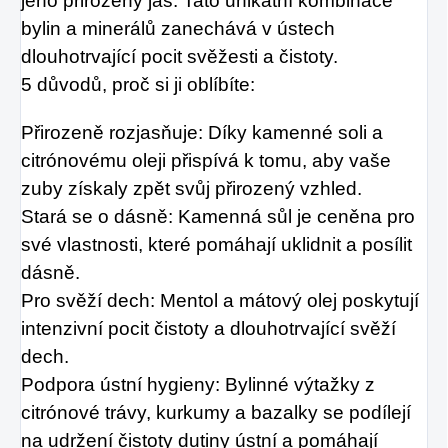
jeho přirozený jas. Tato unikátní kombinace
bylin a minerálů zanechává v ústech
dlouhotrvající pocit svěžesti a čistoty.
5 důvodů, proč si ji oblíbíte:
Přirozeně rozjasňuje: Díky kamenné soli a
citrónovému oleji přispívá k tomu, aby vaše
zuby získaly zpět svůj přirozený vzhled.
Stará se o dásně: Kamenná sůl je ceněna pro
své vlastnosti, které pomáhají uklidnit a posílit
dásně.
Pro svěží dech: Mentol a mátový olej poskytují
intenzivní pocit čistoty a dlouhotrvající svěží
dech.
Podpora ústní hygieny: Bylinné výtažky z
citrónové trávy, kurkumy a bazalky se podílejí
na udržení čistoty dutiny ústní a pomáhají