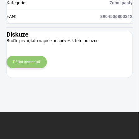
Kategorie
:
Zubní pasty
EAN
:
8904506800312
Diskuze
Buďte první, kdo napíše příspěvek k této položce.
Přidat komentář
Z
á
p
a