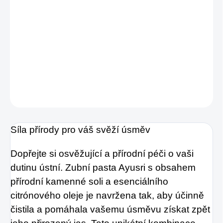
extrakty (kurkuma, bazalka) podporují ústní
hygienu. Mentol a máta zaručují dlouhotrvající
svěží dech. Pro dospělé a děti od 3 let, bez
fluoru.
DETAILNÍ INFORMACE
ZEPTAT SE
HLÍDAT
Síla přírody pro váš svěží úsměv
Dopřejte si osvěžující a přírodní péči o vaši
dutinu ústní. Zubní pasta Ayusri s obsahem
přírodní kamenné soli a esenciálního
citrónového oleje je navržena tak, aby účinně
čistila a pomáhala vašemu úsměvu získat zpět