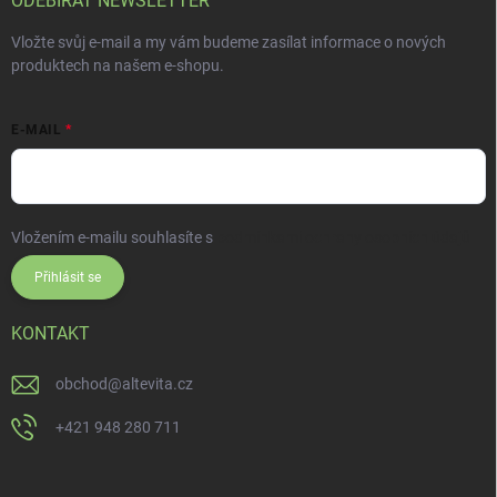
ODEBÍRAT NEWSLETTER
Vložte svůj e-mail a my vám budeme zasílat informace o nových
produktech na našem e-shopu.
E-MAIL
Vložením e-mailu souhlasíte s
podmínkami ochrany osobních údajů
Přihlásit se
KONTAKT
obchod
@
altevita.cz
+421 948 280 711