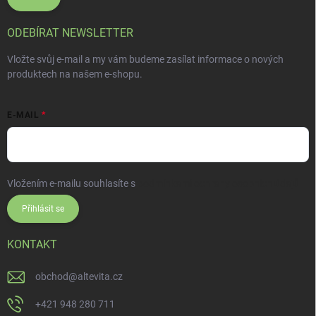
ODEBÍRAT NEWSLETTER
Vložte svůj e-mail a my vám budeme zasílat informace o nových
produktech na našem e-shopu.
E-MAIL
Vložením e-mailu souhlasíte s
podmínkami ochrany osobních údajů
Přihlásit se
KONTAKT
obchod
@
altevita.cz
+421 948 280 711