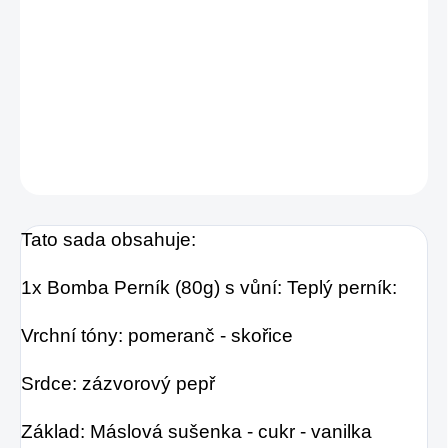
Připravte se na šíření sváteční atmosféry s
tímto fantastickým zábavným vánočním
dárkovým balíčkem bomb do koupele.
DETAILNÍ INFORMACE
ZEPTAT SE
HLÍDAT
Tato sada obsahuje:
1x Bomba Perník (80g) s vůní: Teplý perník:
Vrchní tóny: pomeranč - skořice
Srdce: zázvorový pepř
Základ: Máslová sušenka - cukr - vanilka