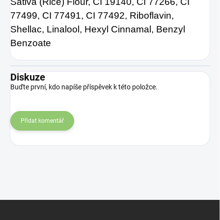
Sativa (Rice) Flour, CI 19140, CI 77266, CI
77499, CI 77491, CI 77492, Riboflavin,
Shellac, Linalool, Hexyl Cinnamal, Benzyl
Benzoate
Diskuze
Buďte první, kdo napíše příspěvek k této položce.
Přidat komentář
Z
á