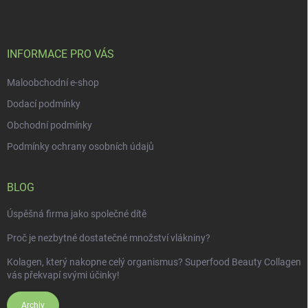
p
a
t
í
INFORMACE PRO VÁS
Maloobchodní e-shop
Dodací podmínky
Obchodní podmínky
Podmínky ochrany osobních údajů
BLOG
Úspěšná firma jako společné dítě
Proč je nezbytné dostatečné množství vlákniny?
Kolagen, který nakopne celý organismus? Superfood Beauty Collagen
vás překvapí svými účinky!
Archiv