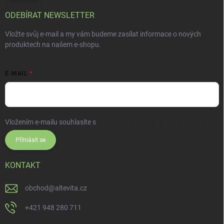
ODEBÍRAT NEWSLETTER
Vložte svůj e-mail a my vám budeme zasílat informace o nových
produktech na našem e-shopu.
E-MAIL
Vložením e-mailu souhlasíte s
podmínkami ochrany osobních údajů
Přihlásit se
KONTAKT
obchod
@
altevita.cz
+421 948 280 711