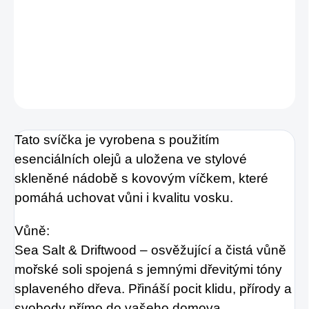
Vytvořte si doma svěží atmosféru s esenciální
svíčkou AROME o hmotnosti 255g.
DETAILNÍ INFORMACE
ZEPTAT SE
HLÍDAT
Tato svíčka je vyrobena s použitím
esenciálních olejů a uložena ve stylové
skleněné nádobě s kovovým víčkem, které
pomáhá uchovat vůni i kvalitu vosku.
Vůně:
Sea Salt & Driftwood – osvěžující a čistá vůně
mořské soli spojená s jemnými dřevitými tóny
splaveného dřeva. Přináší pocit klidu, přírody a
svobody přímo do vašeho domova.