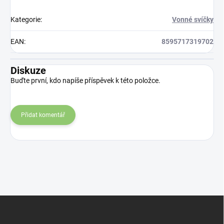
Kategorie
:
Vonné svíčky
EAN
:
8595717319702
Diskuze
Buďte první, kdo napíše příspěvek k této položce.
Přidat komentář
Z
á
p