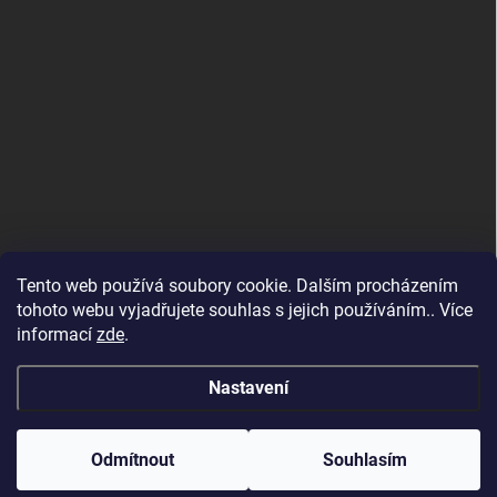
Tento web používá soubory cookie. Dalším procházením
tohoto webu vyjadřujete souhlas s jejich používáním.. Více
informací
zde
.
Maloobchodní e-shop
Nastavení
Copyright 2026
Altevita.cz - 100% esenciální přírodní oleje a BIO potraviny
od Altevita
. Všechna práva vyhrazena.
Vítejte na velkoobchodním e-shopu Altevita.cz – pro
Odmítnout
Souhlasím
maloobchodní nákup přejděte na
www.altevita.com
Vytvořil Shoptet