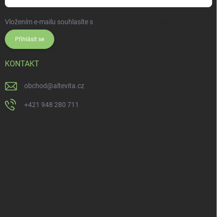
Vložením e-mailu souhlasíte s
podmínkami ochrany osobních údajů
Přihlásit se
KONTAKT
obchod
@
altevita.cz
+421 948 280 711