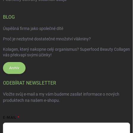
BLOG
Úspěšná firma jako společné dítě
Proč je nezbytné dostatečné množství vlákniny?
Kolagen, který nakopne celý organismus? Superfood Beauty Collagen
vás překvapí svými účinky!
Archiv
ODEBÍRAT NEWSLETTER
Vložte svůj e-mail a my vám budeme zasílat informace o nových
produktech na našem e-shopu.
E-MAIL