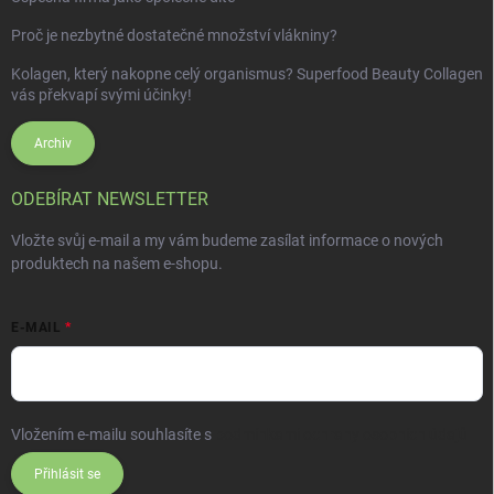
Proč je nezbytné dostatečné množství vlákniny?
Kolagen, který nakopne celý organismus? Superfood Beauty Collagen
vás překvapí svými účinky!
Archiv
ODEBÍRAT NEWSLETTER
Vložte svůj e-mail a my vám budeme zasílat informace o nových
produktech na našem e-shopu.
E-MAIL
Vložením e-mailu souhlasíte s
podmínkami ochrany osobních údajů
Přihlásit se