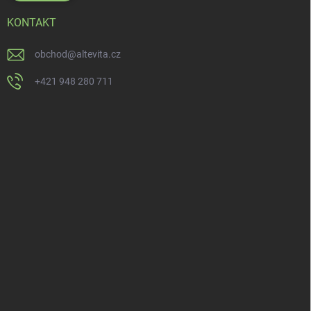
KONTAKT
obchod
@
altevita.cz
+421 948 280 711