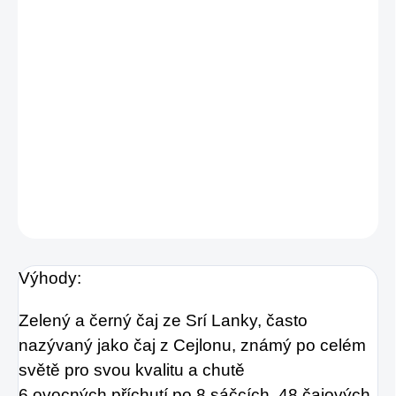
Chutný kvalitní zelený a černý čaj ze Srí Lanky.
V pěkné šestiboké barevné krabičce s
mašličkou naleznete celkem 48 čajových
sáčků, 6 ovocných příchutí po 8 sáčcích.
Ideální jako dárek pro Vaše milované. Výběr
příchutí potěší každého milovníka čaje.
DETAILNÍ INFORMACE
ZEPTAT SE
HLÍDAT
Výhody:
Zelený a černý čaj ze Srí Lanky, často
nazývaný jako čaj z Cejlonu, známý po celém
světě pro svou kvalitu a chutě
6 ovocných příchutí po 8 sáčcích, 48 čajových