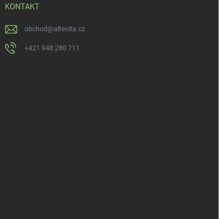
KONTAKT
obchod
@
altevita.cz
+421 948 280 711