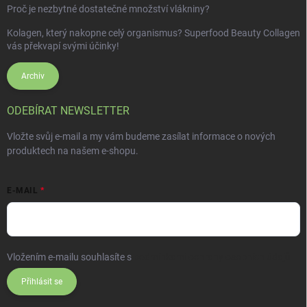
Proč je nezbytné dostatečné množství vlákniny?
Kolagen, který nakopne celý organismus? Superfood Beauty Collagen
vás překvapí svými účinky!
Archiv
ODEBÍRAT NEWSLETTER
Vložte svůj e-mail a my vám budeme zasílat informace o nových
produktech na našem e-shopu.
E-MAIL
Vložením e-mailu souhlasíte s
podmínkami ochrany osobních údajů
Přihlásit se