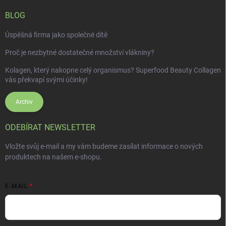
BLOG
Úspěšná firma jako společné dítě
Proč je nezbytné dostatečné množství vlákniny?
Kolagen, který nakopne celý organismus? Superfood Beauty Collagen
vás překvapí svými účinky!
Archiv
ODEBÍRAT NEWSLETTER
Vložte svůj e-mail a my vám budeme zasílat informace o nových
produktech na našem e-shopu.
E-MAIL