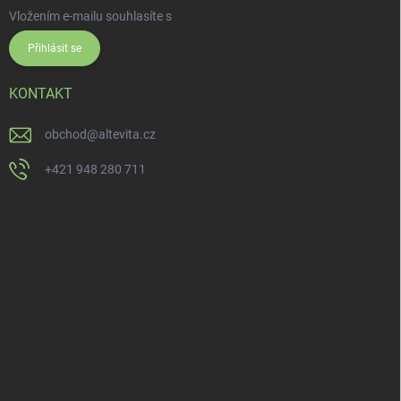
Vložením e-mailu souhlasíte s
podmínkami ochrany osobních údajů
Přihlásit se
KONTAKT
obchod
@
altevita.cz
+421 948 280 711