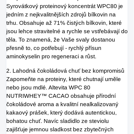
Syrovátkový proteinový koncentrát WPC80 je
jedním z nejkvalitnějších zdrojů bílkovin na
trhu. Obsahuje až 71% čistých bílkovin, které
jsou lehce stravitelné a rychle se vstřebávají do
těla. To znamená, že Vaše svaly dostanou
přesně to, co potřebují - rychlý přísun
aminokyselin pro regeneraci a růst.
2. Lahodná čokoládová chuť bez kompromisů
Zapomeňte na proteiny, které chutnají uměle
nebo jsou mdlé. Altevita WPC 80
NUTRIWHEY™ CACAO obsahuje přírodní
čokoládové aroma a kvalitní nealkalizovaný
kakaový prášek, který dodává autentickou,
bohatou chuť. Navíc sladidlo ze steviolu
zajišťuje jemnou sladkost bez zbytečných