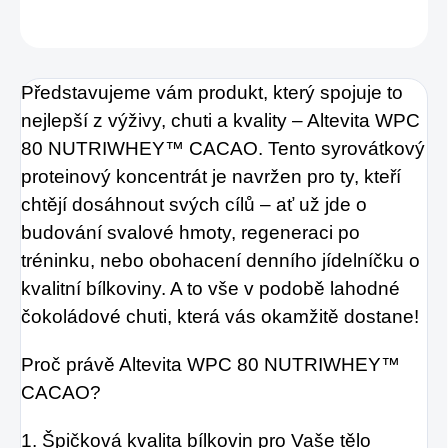
ZEPTAT SE
HLÍDAT
Představujeme vám produkt, který spojuje to
nejlepší z výživy, chuti a kvality – Altevita WPC
80 NUTRIWHEY™ CACAO. Tento syrovátkový
proteinový koncentrát je navržen pro ty, kteří
chtějí dosáhnout svých cílů – ať už jde o
budování svalové hmoty, regeneraci po
tréninku, nebo obohacení denního jídelníčku o
kvalitní bílkoviny. A to vše v podobě lahodné
čokoládové chuti, která vás okamžitě dostane!
Proč právě Altevita WPC 80 NUTRIWHEY™
CACAO?
1. Špičková kvalita bílkovin pro Vaše tělo