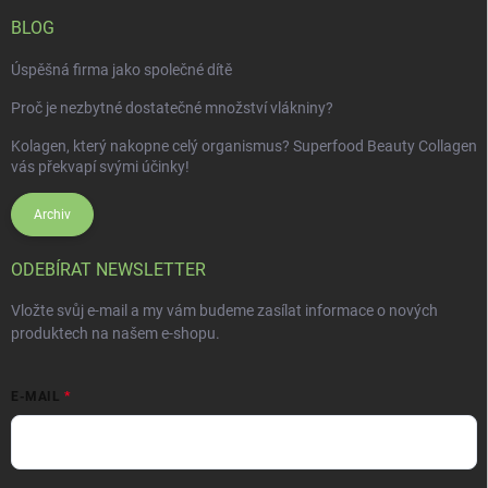
BLOG
Úspěšná firma jako společné dítě
Proč je nezbytné dostatečné množství vlákniny?
Kolagen, který nakopne celý organismus? Superfood Beauty Collagen
vás překvapí svými účinky!
Archiv
ODEBÍRAT NEWSLETTER
Vložte svůj e-mail a my vám budeme zasílat informace o nových
produktech na našem e-shopu.
E-MAIL