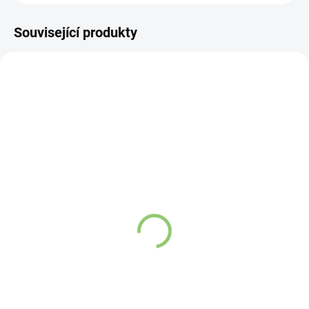
Související produkty
AT01
AT12
SKLADEM
SKLADEM
(>5 KS)
(>5 KS)
Altevita 100% esenciální
Altevita 100% esenciální
olej LEVANDULE 10ml -
olej BAZALKA - Olej
"švýcarský nožík" olejů
regenerace 10ml
Detail
Detail
Latinský název –
Lavandula
Latinský název
– Ocimum
Angustifolia
basilicum