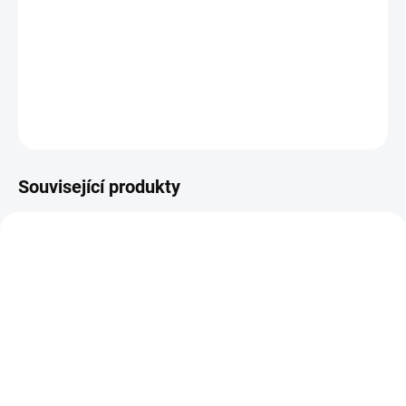
Existuje 12 znamení zvěrokruhu. Každé znamení má své silné a
slabé stránky, své vlastní specifické rysy, touhy a postoj k životu i
lidem.
DETAILNÍ INFORMACE
ZEPTAT SE
HLÍDAT
Související produkty
AT110
AT112
SKLADEM
SKLADEM
(>5 KS)
(>5 KS)
Altevita směs
Altevita směs