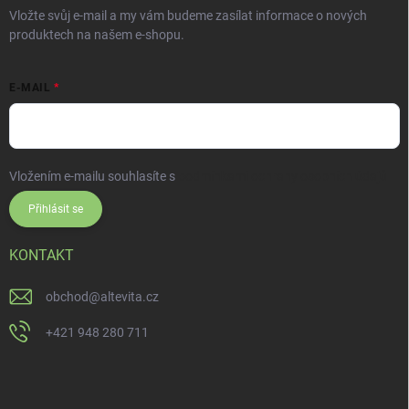
Vložte svůj e-mail a my vám budeme zasílat informace o nových
produktech na našem e-shopu.
E-MAIL
Vložením e-mailu souhlasíte s
podmínkami ochrany osobních údajů
Přihlásit se
KONTAKT
obchod
@
altevita.cz
+421 948 280 711