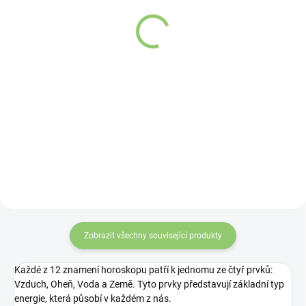
esenciálních olejů
esenciálních olejů
ASTRO - BERAN (ARIES)
ASTRO - BLÍŽENCI
10ml
(GEMINI) 10ml
Detail
Detail
Existuje 12 znamení zvěrokruhu.
Existuje 12 znamení zvěrokruhu.
Každé znamení má své silné a
Každé znamení má své silné a
slabé stránky, své vlastní
slabé stránky, své vlastní
specifické rysy, touhy a postoj k
specifické rysy, touhy a postoj k
životu i lidem.
životu i lidem.
Zobrazit všechny související produkty
Každé z 12 znamení horoskopu patří k jednomu ze čtyř prvků:
Vzduch, Oheň, Voda a Země. Tyto prvky představují základní typ
energie, která působí v každém z nás.