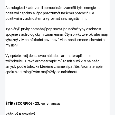
Astrologie si klade za cíl pomoci nám zaměřit tyto energie na
pozitivní aspekty a lépe porozumět našemu potenciálu a
pozitivním vlastnostem a vyrovnat se s negativními.
Tyto čtyři prvky pomáhají popisovat jedinečné typy osobnosti
spojené s astrologickými znameními. Čtyři prvky zvěrokruhu mají
výrazný vliv na základní povahové vlastnosti, emoce, chování a
myšlení.
Vylepšete svůj den a svou náladu s aromaterapií podle
zvěrokruhu. Právě aromaterapie může mít silný vliv na naše
smysly podle toho, ke kterému znamení patříte. Aromaterapie
spolu s astrologií vám mají vždy co nabídnout.
ŠTÍR (SCORPIO) - 23.
října - 21. listopadu
Vášnivý a smyslný