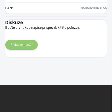
EAN
:
8586020043156
Diskuze
Buďte první, kdo napíše příspěvek k této položce.
Přidat komentář
Z
á
p
a
t