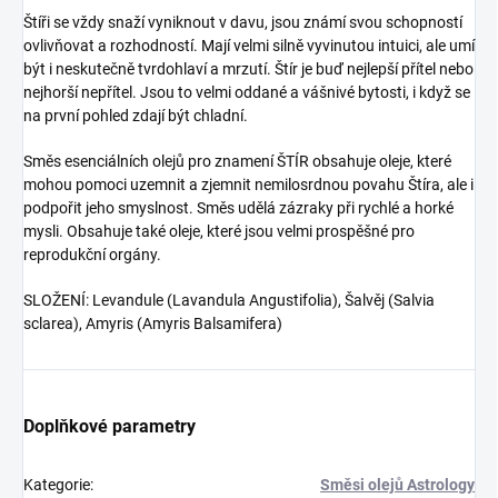
Štíři se vždy snaží vyniknout v davu, jsou známí svou schopností
ovlivňovat a rozhodností. Mají velmi silně vyvinutou intuici, ale umí
být i neskutečně tvrdohlaví a mrzutí. Štír je buď nejlepší přítel nebo
nejhorší nepřítel. Jsou to velmi oddané a vášnivé bytosti, i když se
na první pohled zdají být chladní.
Směs esenciálních olejů pro znamení ŠTÍR obsahuje oleje, které
mohou pomoci uzemnit a zjemnit nemilosrdnou povahu Štíra, ale i
podpořit jeho smyslnost. Směs udělá zázraky při rychlé a horké
mysli. Obsahuje také oleje, které jsou velmi prospěšné pro
reprodukční orgány.
SLOŽENÍ: Levandule (Lavandula Angustifolia), Šalvěj (Salvia
sclarea), Amyris (Amyris Balsamifera)
Doplňkové parametry
Kategorie
:
Směsi olejů Astrology