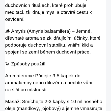
duchovních rituálech, které prohlubuje
meditaci, zklidňuje mysl a otevírá cestu k
osvícení.
🪵 Amyris (Amyris balsamifera) – Jemné,
dřevnaté aroma se zklidňujícími účinky, které
podporuje duchovní stabilitu, vnitřní klid a
spojení se zemí během duchovní práce.
💫 Způsoby použití
Aromaterapie:Přidejte 3-5 kapek do
aromalampy nebo difuzéru a nechte vůni
rozšířit po místnosti.
Masáž: Smíchejte 2-3 kapky s 10 ml nosného
oleje (mandlový, jojobový) a jemně vmasírujte