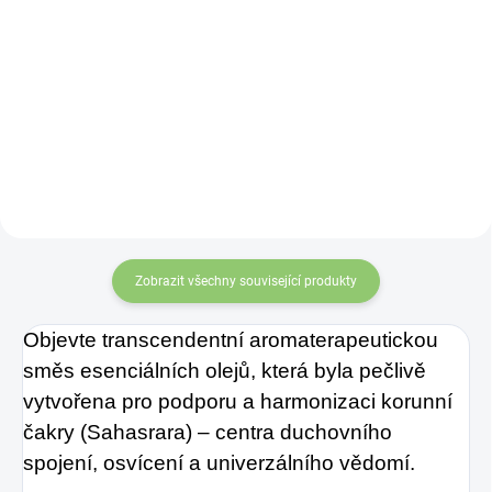
Ultra jemné štetinky sú
Latinský název
– Citrus
s pridaním ACTIVATED
Limonum
CHARCOAL – Aktívneho uhlia
s antibakteriálnymi a bieliacimi
účinkami.
Zobrazit všechny související produkty
Objevte transcendentní aromaterapeutickou
směs esenciálních olejů, která byla pečlivě
vytvořena pro podporu a harmonizaci korunní
čakry (Sahasrara) – centra duchovního
spojení, osvícení a univerzálního vědomí.