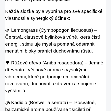
Každá složka byla vybrána pro své specifické
vlastnosti a synergický účinek:
🌿 Lemongrass (Cymbopogon flexuosus) –
Čerstvá, citrusově bylinková vůně, která čistí
energii, stimuluje mysl a pomáhá odstranit
mentální bloky bránící duchovnímu růstu.
🌳 Růžové dřevo (Aniba rosaeodora) – Jemné,
dřevnato-květinové aroma s vysokými
vibracemi, které podporuje emocionální
rovnováhu, duchovní uzdravení a spojení s
vyšším já.
🕉️ Kadidlo (Boswellia serrata) – Posvátné,
balzamické aroma používané tisíciletí při