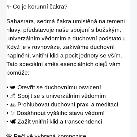
✨ Co je korunní čakra?
Sahasrara, sedmá čakra umístěná na temeni
hlavy, představuje naše spojení s božským,
univerzálním vědomím a duchovní podstatou.
Když je v rovnováze, zažíváme duchovní
naplnění, vnitřní klid a pocit jednoty se vším.
Tato speciální směs esenciálních olejů vám
pomůže:
• 👑 Otevřít se duchovnímu osvícení
• 🌌 Spojit se s univerzálním vědomím
• 🙏 Prohlubovat duchovní praxi a meditaci
• ✨ Dosáhnout vyššího stavu vědomí
• 🕊️ Zažít vnitřní klid a transcendenci
🌺 Pečlivě vybraná kompozice