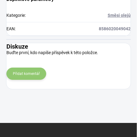
Kategorie
:
Směsi olejů
EAN
:
8586020049042
Diskuze
Buďte první, kdo napíše příspěvek k této položce.
Přidat komentář
Z
á