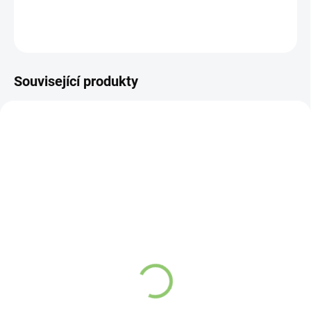
DETAILNÍ INFORMACE
ZEPTAT SE
HLÍDAT
Související produkty
AT11
ZK01
SKLADEM
VYPRODÁNO
(>5 KS)
Altevita Bambusová
Altevita 100% esenciální
zubná kefka s aktívnym
olej CITR0N - Olej
uhlím
soustředení a čistoty
10ml
Detail
Detail