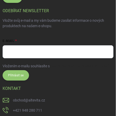
ODEBÍRAT NEWSLETTER
Vložte svůj e-mail a my vám budeme zasílat informace o nových
produktech na našem e-shopu.
E-MAIL
Vložením e-mailu souhlasíte s
podmínkami ochrany osobních údajů
Přihlásit se
KONTAKT
obchod
@
altevita.cz
+421 948 280 711