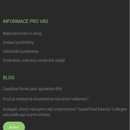
p
a
t
í
INFORMACE PRO VÁS
Maloobchodní e-shop
Dodací podmínky
Obchodní podmínky
Podmínky ochrany osobních údajů
BLOG
Úspěšná firma jako společné dítě
Proč je nezbytné dostatečné množství vlákniny?
Kolagen, který nakopne celý organismus? Superfood Beauty Collagen
vás překvapí svými účinky!
Archiv