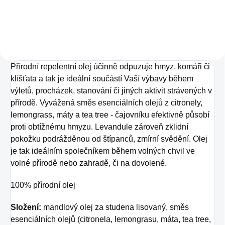
přírodních 100%
esenciálních olejů a
přírodního sójového
vosku.
Přírodní repelentní olej účinně odpuzuje hmyz, komáři či
klíšťata a tak je ideální součástí Vaší výbavy během
výletů, procházek, stanování či jiných aktivit strávených v
přírodě. Vyvážená směs esenciálních olejů z citronely,
lemongrass, máty a tea tree - čajovníku efektivně působí
proti obtížnému hmyzu. Levandule zároveň zklidní
pokožku podrážděnou od štípanců, zmírní svědění. Olej
je tak ideálním společníkem během volných chvil ve
volné přírodě nebo zahradě, či na dovolené.
100% přírodní olej
Složení:
mandlový olej za studena lisovaný, směs
esenciálních olejů (citronela, lemongrasu, máta, tea tree,