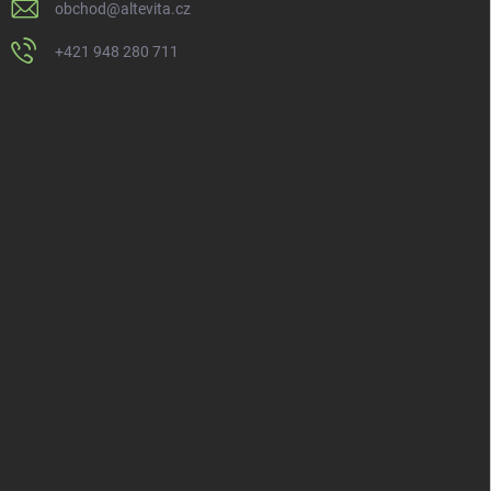
obchod
@
altevita.cz
+421 948 280 711