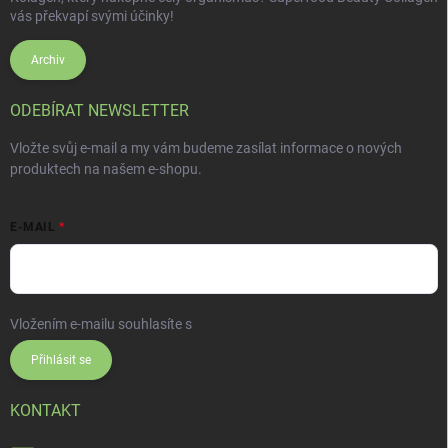
vás překvapí svými účinky!
Archiv
ODEBÍRAT NEWSLETTER
Vložte svůj e-mail a my vám budeme zasílat informace o nových
produktech na našem e-shopu.
E-MAIL
Vložením e-mailu souhlasíte s
podmínkami ochrany osobních údajů
Přihlásit se
KONTAKT