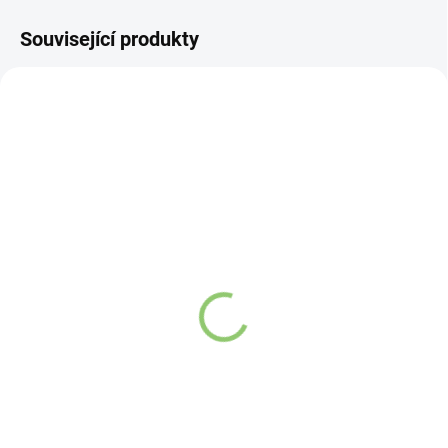
Související produkty
AT29
SV01
SKLADEM
VYPRODÁNO
(>5 KS)
Altevita repelentní svíčka
Altevita 100% esenciální
- 40 hodin 170g
olej CITRONELA - Olej
jasnosti a očistné síly
Detail
10ml
Detail
Aromaterapeutické
Svíčky ALTEVITA jsou
Latinský název
– Cymbopogon
Winterianus
vyrobeny z čistých