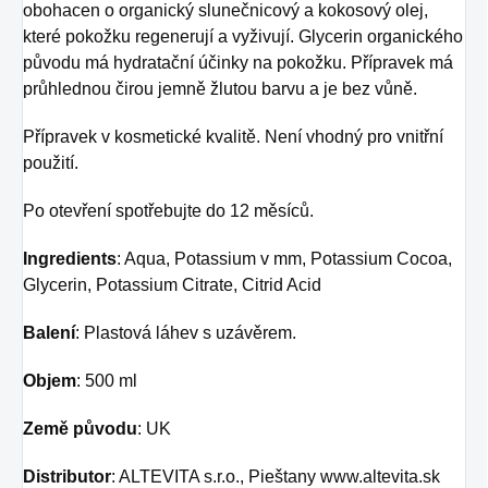
obohacen o organický slunečnicový a kokosový olej,
které pokožku regenerují a vyživují. Glycerin organického
původu má hydratační účinky na pokožku. Přípravek má
průhlednou čirou jemně žlutou barvu a je bez vůně.
Přípravek v kosmetické kvalitě. Není vhodný pro vnitřní
použití.
Po otevření spotřebujte do 12 měsíců.
Ingredients
: Aqua, Potassium v ​​mm, Potassium Cocoa,
Glycerin, Potassium Citrate, Citrid Acid
Balení
: Plastová láhev s uzávěrem.
Objem
: 500 ml
Země původu
: UK
Distributor
: ALTEVITA s.r.o., Pieštany www.altevita.sk