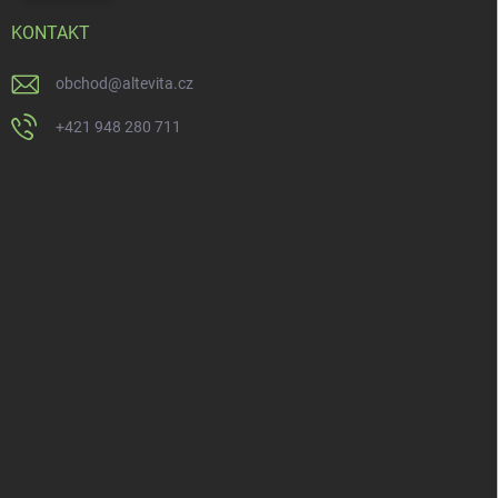
KONTAKT
obchod
@
altevita.cz
+421 948 280 711