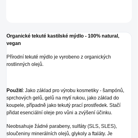
DETAILNÍ INFORMACE
ZEPTAT SE
HLÍDAT
Organické tekuté kastilské mýdlo - 100% natural,
vegan
Přírodní tekuté mýdlo je vyrobeno z organických
rostlinných olejů.
Použití
: Jako základ pro výrobu kosmetiky - šampónů,
sprchových gelů, gelů na mytí rukou, jako základ do
koupele, případně jako tekutý prací prostředek. Stačí
přidat esenciální oleje pro vůni a zvýšení účinku.
Neobsahuje žádné parabeny, sulfáty (SLS, SLES),
sloučeniny minerálních olejů, glykoly a ftaláty. Je