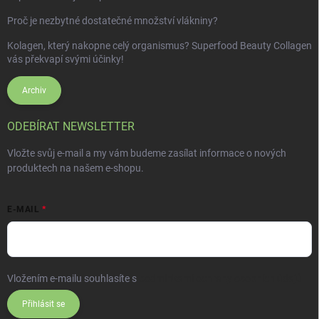
Proč je nezbytné dostatečné množství vlákniny?
Kolagen, který nakopne celý organismus? Superfood Beauty Collagen
vás překvapí svými účinky!
Archiv
ODEBÍRAT NEWSLETTER
Vložte svůj e-mail a my vám budeme zasílat informace o nových
produktech na našem e-shopu.
E-MAIL
Vložením e-mailu souhlasíte s
podmínkami ochrany osobních údajů
Přihlásit se