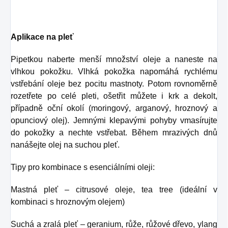
Aplikace na pleť
Pipetkou naberte menší množství oleje a naneste na
vlhkou pokožku. Vlhká pokožka napomáhá rychlému
vstřebání oleje bez pocitu mastnoty. Potom rovnoměrně
rozetřete po celé pleti, ošetřit můžete i krk a dekolt,
případně oční okolí (moringový, arganový, hroznový a
opunciový olej). Jemnými klepavými pohyby vmasírujte
do pokožky a nechte vstřebat. Během mrazivých dnů
nanášejte olej na suchou pleť.
Tipy pro kombinace s esenciálními oleji:
Mastná pleť – citrusové oleje, tea tree (ideální v
kombinaci s hroznovým olejem)
Suchá a zralá pleť – geranium, růže, růžové dřevo, ylang