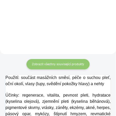
Zeštíhlující péče. 100%
Chios Masticha
přírodní olej lisovaný z
esenciální olej je 100%
pražené kávy. Určen pro
čistý olej získaný ze
venkovní použití
stromu Pistacia
Lentiscus, který roste na
řeckém ostrově CHIOS.
Jeho využití je
všestranné.
Zobrazit všechny související produkty
Použití: součást masážních směsí, péče o suchou pleť,
oční okolí, vlasy (lupy, svědění pokožky hlavy) a nehty
Účinky: regenerace, vitalita, pevnost pleti, hydratace
(kyselina olejová), zjemnění pleti (kyselina běhánová),
pigmentové skvrny, vrásky, záněty, ekzémy, akné, herpes,
pásový opar, mykózy, štípnutí hmyzem, revmatické