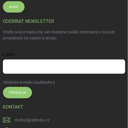
Archiv
ODEBÍRAT NEWSLETTER
Vložte svůj e-mail a my vám budeme zasílat informace o nových
produktech na našem e-shopu.
E-MAIL
Vložením e-mailu souhlasíte s
podmínkami ochrany osobních údajů
Přihlásit se
KONTAKT
obchod
@
altevita.cz