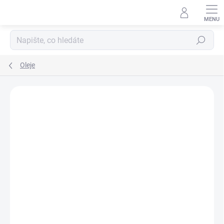
Přejít
na
obsah
Hledat
Oleje
Podrobnosti hodnocení
Neohodnoceno
ZNAČKA:
ALTEVITA