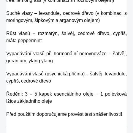
tree, lemongrass (v kombinaci s hroznovým olejem)
Suché vlasy – levandule, cedrové dřevo (v kombinaci s
moringovým, šípkovým a arganovým olejem)
Růst vlasů – rozmarýn, šalvěj, cedrové dřevo, cypřiš,
máta peppermint
Vypadávání vlasů při hormonální nerovnováze – šalvěj,
geranium, ylang ylang
Vypadávání vlasů (psychická příčina) – šalvěj, levandule,
cypřiš, cedrové dřevo
Ředění: 3 – 5 kapek esenciálního oleje + 1 polévková
lžíce základního oleje
Před použitím doporučujeme provést test snášenlivosti!