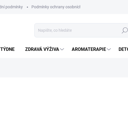
ní podmínky
Podmínky ochrany osobních údajů
Hled
 TÝDNE
ZDRAVÁ VÝŽIVA
AROMATERAPIE
DET
ní
ZNAČKA:
ALTEVITA
SKLADEM
(>5 KS)
MŮŽEME DORUČIT DO:
11.8.2
Trápí vás časté zdravotní pr
Pravděpodobně by to chtělo 
účinných přírodních složek, 