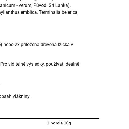
lanicum - verum, Původ: Sri Lanka),
Phyllanthus emblica, Terminalia belerica,
) nebo 2x přiložena dřevěná lžička v
 Pro viditelné výsledky, používat ideálně
.
obsah vlákniny.
1 porcia 10g