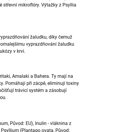
 střevní mikroflóry. Výtažky z Psyllia
 vyprazdňování žaludku, díky čemuž
ky pomalejšímu vyprazdňování žaludku
ukózy v krvi.
ritaki, Amalaki a Bahera. Ty mají na
y. Pomáhají při zácpě, eliminují toxiny
čišťují trávicí systém a zásobují
nou.
m, Původ: EU), Inulin - vláknina z
 Psyllium (Plantago ovata, Původ: