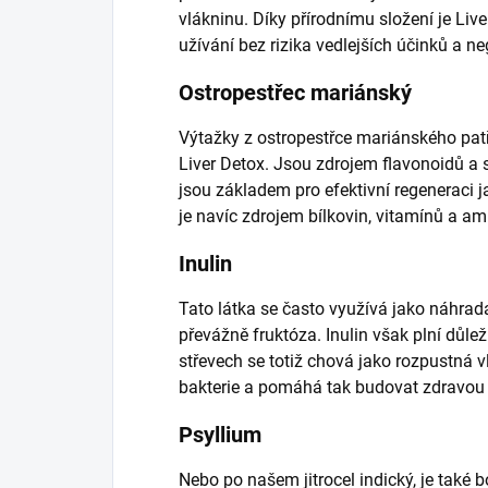
vlákninu. Díky přírodnímu složení je Li
užívání bez rizika vedlejších účinků a 
Ostropestřec mariánský
Výtažky z ostropestřce mariánského patř
Liver Detox. Jsou zdrojem flavonoidů a s
jsou základem pro efektivní regeneraci ja
je navíc zdrojem bílkovin, vitamínů a am
Inulin
Tato látka se často využívá jako náhrada 
převážně fruktóza. Inulin však plní důlež
střevech se totiž chová jako rozpustná vl
bakterie a pomáhá tak budovat zdravou s
Psyllium
Nebo po našem jitrocel indický, je také 