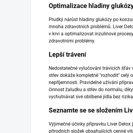
Optimalizace hladiny glukóz
Prudký nárůst hladiny glukózy po konzum
mnoha zdravotních problémů. Liver Deto
v krvi a optimalizovat inzulínové proce
zdravotními problémy.
Lepší trávení
Nedostatečné vylučování trávicích šťá
střev dokáže kompletně "rozhodit" celý
nepříjemnosti. Pravidelné užívání přípr
činnost žaludku a střev do normálu, dík
vychutnávat své oblíbené jídla bez rizik
Seznamte se se složením Liv
Výjimečné účinky přípravku Liver Detox
přírodních složek obsahujících cenné vi