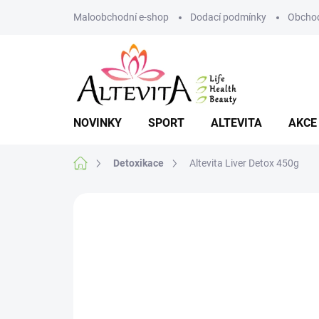
Přejít
Maloobchodní e-shop
Dodací podmínky
Obchod
na
obsah
NOVINKY
SPORT
ALTEVITA
AKCE
Domů
Detoxikace
Altevita Liver Detox 450g
Neohodnoceno
Podrobnosti hodnoce