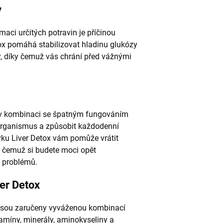
y
aci určitých potravin je příčinou
x pomáhá stabilizovat hladinu glukózy
sy, díky čemuž vás chrání před vážnými
v v kombinaci se špatným fungováním
 organismus a způsobit každodenní
avku Liver Detox vám pomůže vrátit
y čemuž si budete moci opět
a problémů.
er Detox
 jsou zaručeny vyváženou kombinací
tamíny, minerály, aminokyseliny a