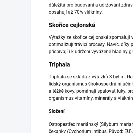
důležitá pro budování a udržování zdravé
obsahují až 70% vlákniny.
Skořice cejlonská
Výtažky ze skořice cejlonské zpomalují
optimalizují trávicí procesy. Navíc, dí
přispívají i k udržení vyvážené hladiny gl
Triphala
Triphala se skládá z výtažků 3 bylin - Ha
lidský organismus širokospektrální účink
a těžké kovy, pomáhají spalovat tuky, pro
organismus vitamíny, minerály a vlákni
Složení
Ostropestřec mariánský (Silybum marianu
čekanky (Cychorium intibus, Původ: EU),