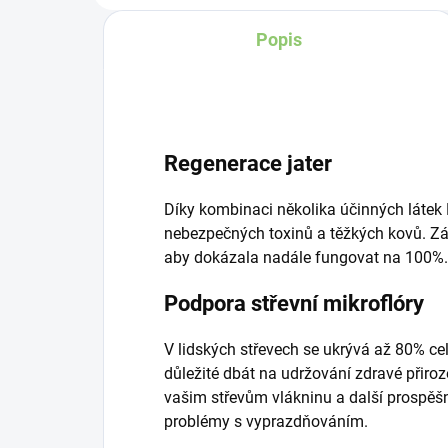
Popis
Regenerace jater
Díky kombinaci několika účinných látek L
nebezpečných toxinů a těžkých kovů. Zár
aby dokázala nadále fungovat na 100%.
Podpora střevní mikroflóry
V lidských střevech se ukrývá až 80% cel
důležité dbát na udržování zdravé přiroz
vašim střevům vlákninu a další prospěšné
problémy s vyprazdňováním.