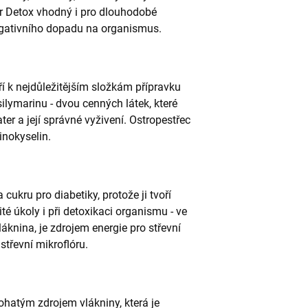
ver Detox vhodný i pro dlouhodobé
negativního dopadu na organismus.
í k nejdůležitějším složkám přípravku
ilymarinu - dvou cenných látek, které
ter a její správné vyživení. Ostropestřec
inokyselin.
cukru pro diabetiky, protože ji tvoří
ité úkoly i při detoxikaci organismu - ve
áknina, je zdrojem energie pro střevní
třevní mikroflóru.
bohatým zdrojem vlákniny, která je