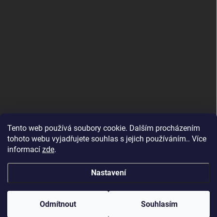
Tento web používá soubory cookie. Dalším procházením
tohoto webu vyjadřujete souhlas s jejich používáním.. Více
informací
zde
.
Maloobchodní e-shop
Nastavení
Copyright 2026
Altevita.cz - 100% esenciální přírodní oleje a BIO potraviny
od Altevita
. Všechna práva vyhrazena.
Vítejte na velkoobchodním e-shopu Altevita.cz – pro
Odmítnout
Souhlasím
maloobchodní nákup přejděte na
www.altevita.com
Vytvořil Shoptet