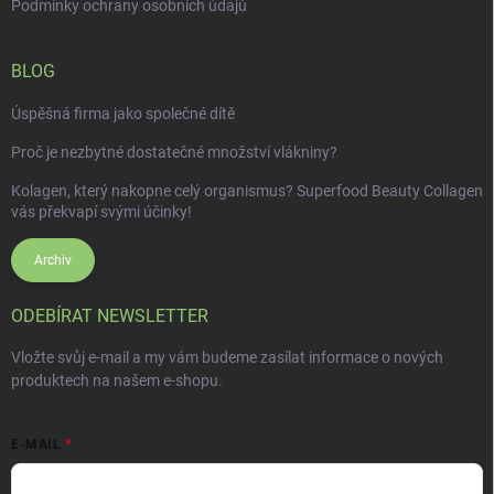
Podmínky ochrany osobních údajů
BLOG
Úspěšná firma jako společné dítě
Proč je nezbytné dostatečné množství vlákniny?
Kolagen, který nakopne celý organismus? Superfood Beauty Collagen
vás překvapí svými účinky!
Archiv
ODEBÍRAT NEWSLETTER
Vložte svůj e-mail a my vám budeme zasílat informace o nových
produktech na našem e-shopu.
E-MAIL