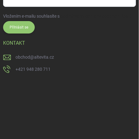
Vložením e-mailu souhlasíte s
podmínkami ochrany osobních údajů
Přihlásit se
KONTAKT
obchod
@
altevita.cz
+421 948 280 711