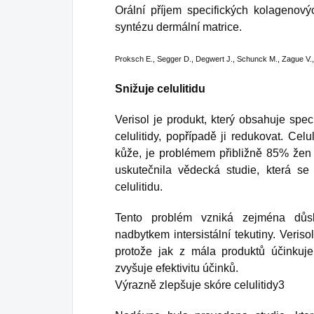
Orální příjem specifických kolagenov
syntézu dermální matrice.
Proksch E., Segger D., Degwert J., Schunck M., Zague V.
Snižuje celulitidu
Verisol je produkt, který obsahuje speci
celulitidy, popřípadě ji redukovat. Ce
kůže, je problémem přibližně 85% žen 
uskutečnila vědecká studie, která se
celulitidu.
Tento problém vzniká zejména důs
nadbytkem intersistální tekutiny. Veris
protože jak z mála produktů účinkuje
zvyšuje efektivitu účinků.
Výrazně zlepšuje skóre celulitidy3