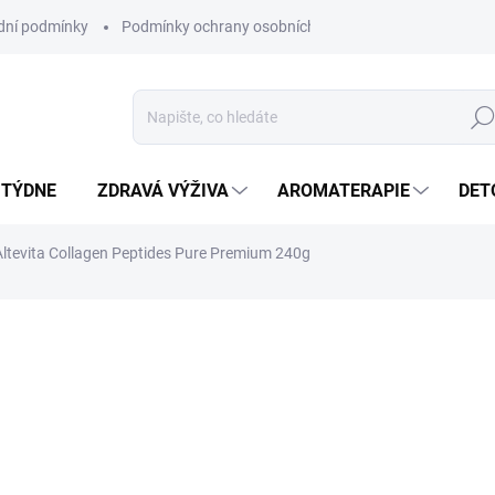
ní podmínky
Podmínky ochrany osobních údajů
Hled
 TÝDNE
ZDRAVÁ VÝŽIVA
AROMATERAPIE
DET
Altevita Collagen Peptides Pure Premium 240g
ní
ZNAČKA:
ALTEVITA
SKLADEM
(>5 KS)
MŮŽEME DORUČIT DO:
11.8.2
Kolagen se považuje za hlavn
množství 80%. Jak dobře vím