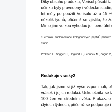
Díky obsahu produktu, Verisol působí ta
účinku byly provedeny i vědecké studie,
let měly po použití Verisolu až o 15 % 
několik týdnů, přičemž se zjistilo, že ž
Mimo jiné velkou výhodou je i perorální 
1Perorální suplementace kolagenových peptidů příznivě o
studie.
Proksch E., Segger D., Degwert J., Schunck M., Zague V.
Redukuje vrásky2
Tak, jak jsme si již výše vzpomínali, p
vrásek i jejich redukci. Uskutečnila se 
100 žen ve středním věku. Prokázalo 
čtyřech týdnech, přičemž se podporuje i