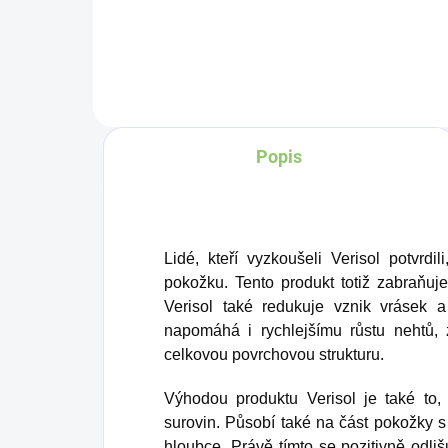
pozitivní účinky, zejména při
dlouhodobém doplňování.
Co byste však řekli na to,
kdyby jeho příznivý vliv
dokázal být ještě obsáhlejší?
Popis
Díky produktu Superfood
Beauty Collagen můžete
užívání kolagenu povýšit na
nový level!
Lidé, kteří vyzkoušeli Verisol potvrdil
pokožku. Tento produkt totiž zabraňuje
Verisol také redukuje vznik vrásek a
napomáhá i rychlejšímu růstu nehtů, 
celkovou povrchovou strukturu.
Výhodou produktu Verisol je také to, 
surovin. Působí také na část pokožky s
hloubce. Právě tímto se pozitivně odliš