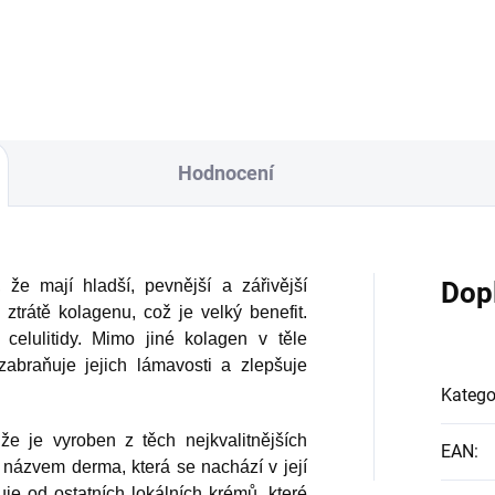
Hodnocení
i, že mají hladší, pevnější a zářivější
Dop
 ztrátě kolagenu, což je velký benefit.
 celulitidy. Mimo jiné kolagen v těle
zabraňuje jejich lámavosti a zlepšuje
Katego
že je vyroben z těch nejkvalitnějších
EAN
:
 názvem derma, která se nachází v její
uje od ostatních lokálních krémů, které