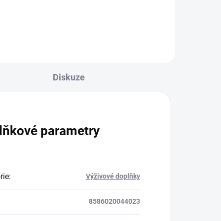
Diskuze
lňkové parametry
rie
:
Výživové doplňky
8586020044023