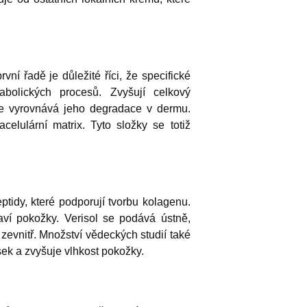
vní řadě je důležité říci, že specifické
abolických procesů. Zvyšují celkový
e vyrovnává jeho degradace v dermu.
elulární matrix. Tyto složky se totiž
ptidy, které podporují tvorbu kolagenu.
aví pokožky. Verisol se podává ústně,
 zevnitř. Množství vědeckých studií také
ásek a zvyšuje vlhkost pokožky.