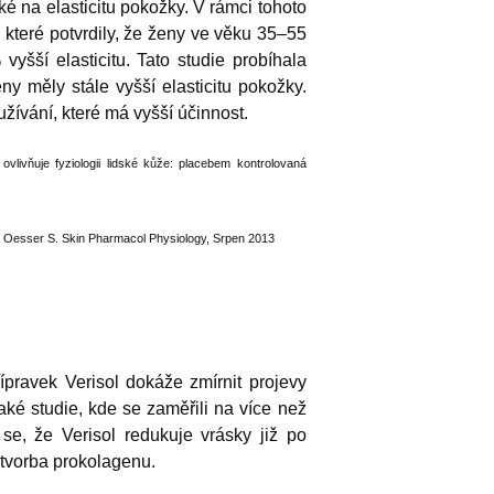
ké na elasticitu pokožky. V rámci tohoto
 které potvrdily, že ženy ve věku 35–55
vyšší elasticitu. Tato studie probíhala
eny měly stále vyšší elasticitu pokožky.
užívání, které má vyšší účinnost.
vlivňuje fyziologii lidské kůže: placebem kontrolovaná
, Oesser S. Skin Pharmacol Physiology, Srpen 2013
řípravek Verisol dokáže zmírnit projevy
také studie, kde se zaměřili na více než
se, že Verisol redukuje vrásky již po
 tvorba prokolagenu.