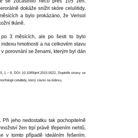
ré se zúčastnilo něco přes 105 žen.
erorálně dokáže snížit skóre celulitidy.
ěsících a bylo prokázáno, že Verisol
ožní tkáně.
 po 3 měsících, ale po šesti to bylo
a indexu hmotnosti a na celkovém stavu
a v porovnání se ženami, kterým byl dán
 – 9, DOI: 10.1089/jmf.2015.0022, Doplněk stravy se
fologii celulitidy, který závisí na indexu,
 Při jeho nedostatku tak pochopitelně
množství žen trpí právě třepením nehtů,
 je v tomto případě ideálním řešením.