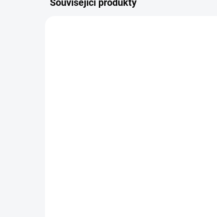
Související produkty
4031
SKLADEM
(>5 KS)
Altevita Superfood
beauty collagen 320g
Detail
Čistý kolagen má na lidské
tělo skutečně významné