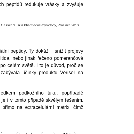
ých peptidů redukuje vrásky a zvyšuje
, Oesser S. Skin Pharmacol Physiology, Prosinec 2013
ální peptidy. Ty dokáží i snížit projevy
lulitida, nebo jinak řečeno pomerančová
po celém světě. I to je důvod, proč se
 zabývala účinky produktu Verisol na
ledkem podkožního tuku, popřípadě
ol je i v tomto případě skvělým řešením,
 přímo na extracelulární matrix, čímž