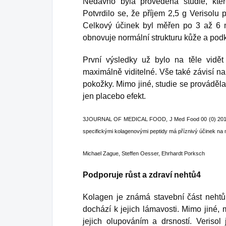
Nedávno byla provedena studie, kte
Potvrdilo se, že příjem 2,5 g Verisolu p
Celkový účinek byl měřen po 3 až 6 m
obnovuje normální strukturu kůže a podk
První výsledky už bylo na těle vidět
maximálně viditelné. Vše také závisí n
pokožky. Mimo jiné, studie se prováděl
jen placebo efekt.
3JOURNAL OF MEDICAL FOOD, J Med Food 00 (0) 2015, 1
specifickými kolagenovými peptidy má příznivý účinek na mor
Michael Zague, Steffen Oesser, Ehrhardt Porksch
Podporuje růst a zdraví nehtů4
Kolagen je známá stavební část nehtů.
dochází k jejich lámavosti. Mimo jiné, 
jejich olupováním a drsností. Verisol