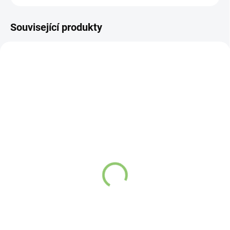
Související produkty
AY02
AY03
SKLADEM
SKLADEM
(>5 KS)
(>5 KS)
Altevita BIO Brahmi 60g
Altevita BIO Shatawari
60g
Detail
Detail
Bacopa monnieri, známá pod
názvem Brahmi, se používá
Šatavari je jedna z
ájurvédského lékaře již více než
nejdůležitějších
3000 let. Je ceněna především