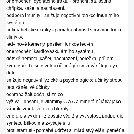
onemocnění dýchacího traktu - bronchitida, astma,
chřipka, kašel a nachlazení.
podpora imunity - snižuje negativní reakce imunitního
systému
antidiabetické účinky - pomáhá obnovit správnou funkci
slinivky.
ledvinové kameny, posílení funkce ledvin
onemocnění kardiovaskulárního systému
dětské nemoci (kašel, nachlazení, horečka, průjem,
zvracení). Tulsi je velmi účinná při snižování teploty u
dětí.
snižuje negativní fyzické a psychologické účinky stresu
protizánětlivé účinky
ochrana žaludeční sliznice
výživa - obsahuje vitaminy C a A a minerální látky jako
vápník, zinek, železo chlorofyl.
energie a výkon - zlepšuje výdrž a vytrvalost, podporuje
syntézu bílkovin a zvyšuje sílu
proti stárnutí - pomáhá udržet si mladistvý elán, paměť a