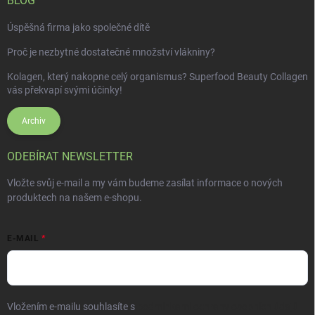
BLOG
Úspěšná firma jako společné dítě
Proč je nezbytné dostatečné množství vlákniny?
Kolagen, který nakopne celý organismus? Superfood Beauty Collagen
vás překvapí svými účinky!
Archiv
ODEBÍRAT NEWSLETTER
Vložte svůj e-mail a my vám budeme zasílat informace o nových
produktech na našem e-shopu.
E-MAIL
Vložením e-mailu souhlasíte s
podmínkami ochrany osobních údajů