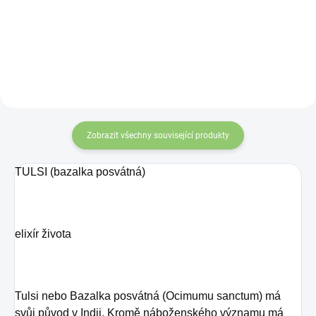
ajurvédských bylin,
jako srdeční, nervové a mozkové
tonikum a široce se používá ke
známý fytoestrogen a
zvýšení sebejistoty, koncentrace a
afrodisiakum. Má
zlepšení paměti.
regenerační účinky,
zejména na ženský
reprodukční systém.
Zobrazit všechny související produkty
TULSI (bazalka posvátná)
elixír života
Tulsi nebo Bazalka posvátná (Ocimumu sanctum) má
svůj původ v Indii. Kromě náboženského významu má