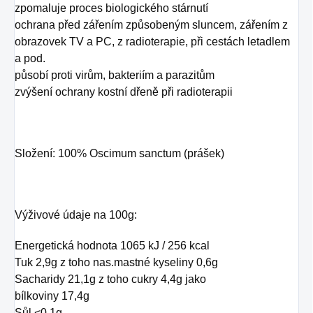
zpomaluje proces biologického stárnutí
ochrana před zářením způsobeným sluncem, zářením z
obrazovek TV a PC, z radioterapie, při cestách letadlem
a pod.
působí proti virům, bakteriím a parazitům
zvýšení ochrany kostní dřeně při radioterapii
Složení: 100% Oscimum sanctum (prášek)
Výživové údaje na 100g:
Energetická hodnota 1065 kJ / 256 kcal
Tuk 2,9g z toho nas.mastné kyseliny 0,6g
Sacharidy 21,1g z toho cukry 4,4g jako
bílkoviny 17,4g
Sůl <0,1g