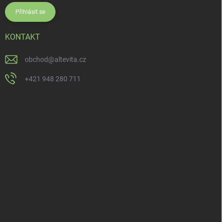
Přihlásit se
KONTAKT
obchod
@
altevita.cz
+421 948 280 711