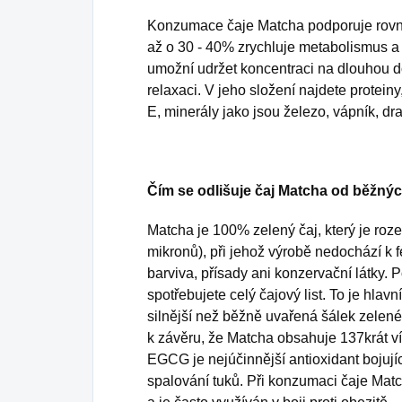
Konzumace čaje Matcha podporuje rovno
až o 30 - 40% zrychluje metabolismus a
umožní udržet koncentraci na dlouhou d
relaxaci. V jeho složení najdete proteiny
E, minerály jako jsou železo, vápník, dra
Čím se odlišuje čaj Matcha od běžnýc
Matcha je 100% zelený čaj, který je roz
mikronů), při jehož výrobě nedochází k 
barviva, přísady ani konzervační látky. P
spotřebujete celý čajový list. To je hlav
silnější než běžně uvařená šálek zelen
k závěru, že Matcha obsahuje 137krát 
EGCG je nejúčinnější antioxidant bojujíc
spalování tuků. Při konzumaci čaje Mat