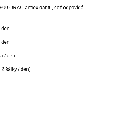
3900 ORAC antioxidantů, což odpovídá
/ den
/ den
ha / den
2 šálky / den)