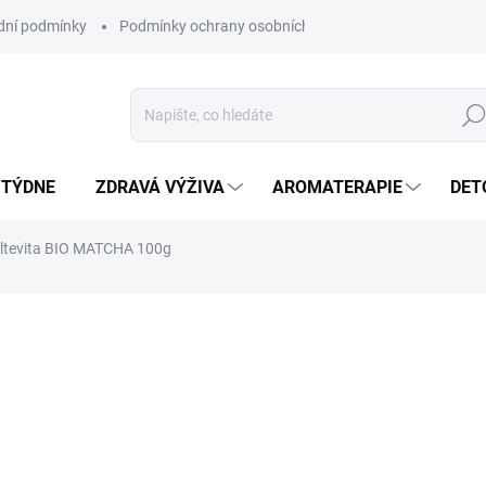
ní podmínky
Podmínky ochrany osobních údajů
Hled
 TÝDNE
ZDRAVÁ VÝŽIVA
AROMATERAPIE
DET
ltevita BIO MATCHA 100g
ní
ZNAČKA:
ALTEVITA
SKLADEM
(>5 KS)
MŮŽEME DORUČIT DO:
11.8.2
Matcha je 100% zelený čaj, k
mikronů), při jehož výrobě n
barviva, přísady ani konzerva