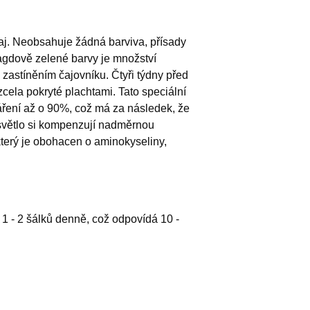
aj. Neobsahuje žádná barviva, přísady
gdově zelené barvy je množství
 zastíněním čajovníku. Čtyři týdny před
zcela pokryté plachtami. Tato speciální
áření až o 90%, což má za následek, že
í světlo si kompenzují nadměrnou
 který je obohacen o aminokyseliny,
1 - 2 šálků denně, což odpovídá 10 -