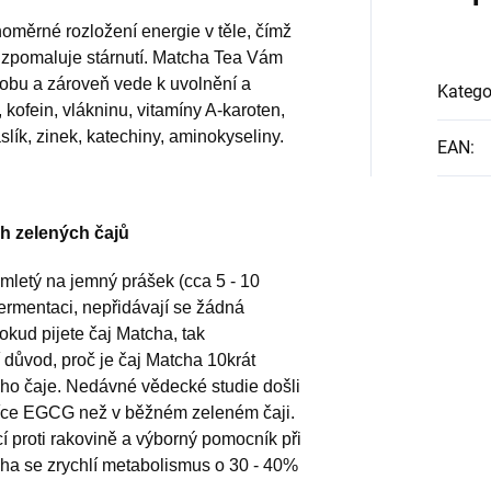
měrné rozložení energie v těle, čímž
 zpomaluje stárnutí. Matcha Tea Vám
obu a zároveň vede k uvolnění a
Katego
, kofein, vlákninu, vitamíny A-karoten,
slík, zinek, katechiny, aminokyseliny.
EAN
:
h zelených čajů
emletý na jemný prášek (cca 5 - 10
fermentaci, nepřidávají se žádná
okud pijete čaj Matcha, tak
ní důvod, proč je čaj Matcha 10krát
ého čaje. Nedávné vědecké studie došli
více EGCG než v běžném zeleném čaji.
í proti rakovině a výborný pomocník při
cha se zrychlí metabolismus o 30 - 40%