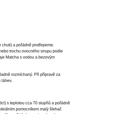
e chuti) a pořádně protřepeme.
 nebo trochu ovocného sirupu podle
 čaje Matcha s vodou a bezovým
kladně rozmíchaný. Při přípravě za
 láhev.
dcl) s teplotou cca 70 stupňů a pořádně
e ideálním pomocníkem malý šlehač