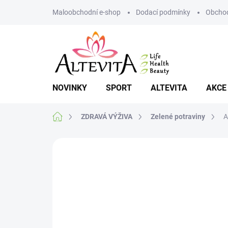
Přejít
Maloobchodní e-shop
Dodací podmínky
Obchod
na
obsah
NOVINKY
SPORT
ALTEVITA
AKCE
Domů
ZDRAVÁ VÝŽIVA
Zelené potraviny
A
Neohodnoceno
Podrobnosti hodnoce