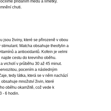
ocílíme přidáním medu a limetky.
mnění chuti.
jsou živiny, které se přirozeně v obou
 stimulant. Matcha obsahuje theofylin a
vitamínů a antioxidantů. Kofein je velmi
ě najde cestu do krevního oběhu.
a vrcholí v průběhu 30 až 45 minut.
 nervozitou, pocením a následným
aje, tedy látka, která se v něm nachází
a obsahuje množství živin, které
ního oběhu okamžitě, což vede k
 - 6 hodin.