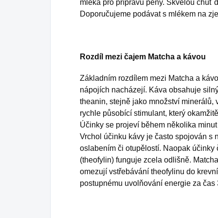
mléka pro přípravu pěny. Skvělou chuť d
Doporučujeme podávat s mlékem na zje
Rozdíl mezi čajem Matcha a kávou
Základním rozdílem mezi Matcha a kávou 
nápojích nacházejí. Káva obsahuje silný
theanin, stejně jako množství minerálů, 
rychle působící stimulant, který okamžit
Účinky se projeví během několika minut 
Vrchol účinku kávy je často spojován s
oslabením či otupělostí. Naopak účinky č
(theofylin) funguje zcela odlišně. Match
omezují vstřebávání theofylinu do krev
postupnému uvolňování energie za čas 3