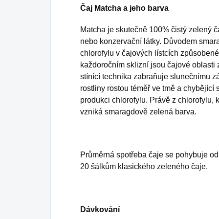
Čaj Matcha a jeho barva
Matcha je skutečně 100% čistý zelený č
nebo konzervační látky. Důvodem smara
chlorofylu v čajových lístcích způsobené
každoročním sklizní jsou čajové oblasti 
stínící technika zabraňuje slunečnímu z
rostliny rostou téměř ve tmě a chybějíc
produkci chlorofylu. Právě z chlorofylu,
vzniká smaragdově zelená barva.
Průměrná spotřeba čaje se pohybuje od 
20 šálkům klasického zeleného čaje.
Dávkování