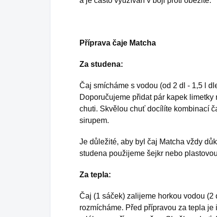
a je často využíván v boji proti obezitě.
Příprava čaje Matcha
Za studena:
Čaj smícháme s vodou (od 2 dl - 1,5 l dl
Doporučujeme přidat pár kapek limetky
chuti. Skvělou chuť docílíte kombinací
sirupem.
Je důležité, aby byl čaj Matcha vždy dů
studena použijeme šejkr nebo plastovou
Za tepla:
Čaj (1 sáček) zalijeme horkou vodou (2 
rozmícháme. Před přípravou za tepla j